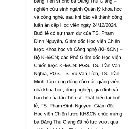
bằng Tiến sĩ cho bà Đặng Thu Giang –
nghiên cứu sinh ngành Quản lý khoa học
và công nghệ, sau khi bảo vệ thành công
luận án cấp Học viện ngày 24/12/2024.
Buổi lễ có sự tham dự của TS. Phạm
Đình Nguyên, Giám đốc Học viện Chiến
lược Khoa học và Công nghệ (KH&CN) –
Bộ KH&CN; các Phó Giám đốc Học viện
Chiến lược KH&CN: PGS. TS. Trần Văn
Nghĩa, PGS. TS. Vũ Văn Tích, TS. Trần
Minh Tân cùng đông đảo các giảng viên,
nhà khoa học, đồng nghiệp, gia đình và
bạn bè của tân Tiến sĩ. Phát biểu tại buổi
lễ, TS. Phạm Đình Nguyên, Giám đốc
Học viện Chiến lược KH&CN chúc mừng
bà Đặng Thu Giang đã nỗ lực vượt qua