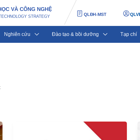
HỌC VÀ CÔNG NGHỆ
QLĐH-MST
QLV
D TECHNOLOGY STRATEGY
Nghiên cứu
Đào tạo & bồi dưỡng
Tạp chí
c