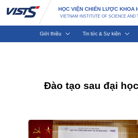
Nhảy
Phân
HỌC VIỆN CHIẾN LƯỢC KHOA 
tới
trang
VIETNAM INSTITUTE OF SCIENCE AN
nội
bài
dung
đăng
Giới thiệu
Tin tức & Sự kiện
Đào tạo sau đại họ