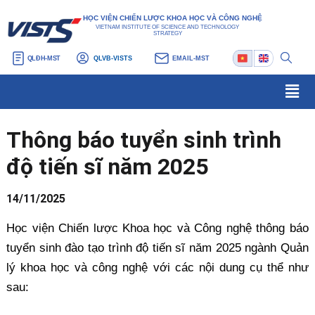
Nhảy
Điều
HỌC VIỆN CHIẾN LƯỢC KHOA HỌC VÀ CÔNG NGHỆ
tới
hướng
VIETNAM INSTITUTE OF SCIENCE AND TECHNOLOGY
STRATEGY
nội
bài
QLĐH-MST
QLVB-VISTS
EMAIL-MST
dung
viết
Men
Thông báo tuyển sinh trình
độ tiến sĩ năm 2025
14/11/2025
Học viện Chiến lược Khoa học và Công nghệ thông báo
tuyển sinh đào tạo trình độ tiến sĩ năm 2025 ngành Quản
lý khoa học và công nghệ với các nội dung cụ thể như
sau: