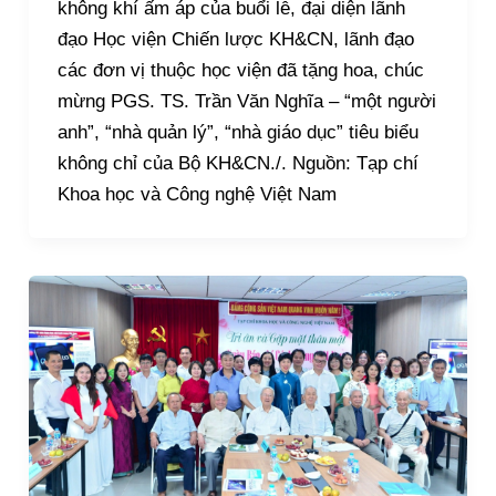
không khí ấm áp của buổi lễ, đại diện lãnh
đạo Học viện Chiến lược KH&CN, lãnh đạo
các đơn vị thuộc học viện đã tặng hoa, chúc
mừng PGS. TS. Trần Văn Nghĩa – “một người
anh”, “nhà quản lý”, “nhà giáo dục” tiêu biểu
không chỉ của Bộ KH&CN./. Nguồn: Tạp chí
Khoa học và Công nghệ Việt Nam