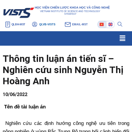
Nhảy
Điều
HỌC VIỆN CHIẾN LƯỢC KHOA HỌC VÀ CÔNG NGHỆ
tới
hướng
VIETNAM INSTITUTE OF SCIENCE AND TECHNOLOGY
STRATEGY
nội
bài
QLĐH-MST
QLVB-VISTS
EMAIL-MST
dung
viết
Men
Thông tin luận án tiến sĩ –
Nghiên cứu sinh Nguyễn Thị
Hoàng Anh
10/06/2022
Tên đề tài luận án
Nghiên cứu các định hướng công nghệ ưu tiên trong
nông nghiệp ở vùng Bắc Trung Bộ trong bối cảnh biến đổi