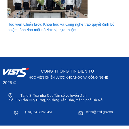
Học viện Chiến lược Khoa học và Công nghệ trao quyết định bổ
nhiệm lãnh đạo một số đơn vị trực thuộc
CỔNG THÔNG TIN ĐIỆN TỬ
HỌC VIỆN CHIẾN LƯỢC KHOA HỌC VÀ CÔNG NGHỆ
2025 ©
Tầng 8, Tòa nhà Cục Tần số vô tuyến điện
Số 115 Trần Duy Hưng, phường Yên Hòa, thành phố Hà Nội
vists@mst.gov.vn
(+84) 24 3826 5451