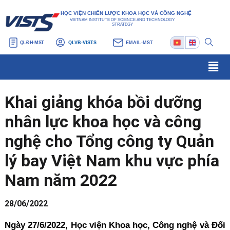
Nhảy
Điều
HỌC VIỆN CHIẾN LƯỢC KHOA HỌC VÀ CÔNG NGHỆ
tới
hướng
VIETNAM INSTITUTE OF SCIENCE AND TECHNOLOGY
STRATEGY
nội
bài
QLĐH-MST
QLVB-VISTS
EMAIL-MST
dung
viết
Men
Khai giảng khóa bồi dưỡng
nhân lực khoa học và công
nghệ cho Tổng công ty Quản
lý bay Việt Nam khu vực phía
Nam năm 2022
28/06/2022
Ngày 27/6/2022, Học viện Khoa học, Công nghệ và Đổi