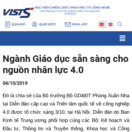
Nhảy
Điều
HỌC VIỆN CHIẾN LƯỢC KHOA HỌC VÀ CÔNG NGHỆ
tới
hướng
VIETNAM INSTITUTE OF SCIENCE AND TECHNOLOGY
STRATEGY
nội
bài
QLĐH-MST
QLVB-VISTS
EMAIL-MST
dung
viết
Men
Ngành Giáo dục sẵn sàng cho
nguồn nhân lực 4.0
04/10/2019
Đó là chia sẻ của Bộ trưởng Bộ GD&ĐT Phùng Xuân Nhạ
tại Diễn đàn cấp cao và Triển lãm quốc tế về công nghiệp
4.0 được tổ chức sáng 3/10, tại Hà Nội. Diễn đàn do Ban
Kinh tế Trung ương phối hợp cùng các Bộ: Kế hoạch và
Đầu tư, Thông tin và Truyền thông, Khoa học và Công