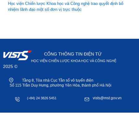
Học viện Chiến lược Khoa học và Công nghệ trao quyết định bổ
nhiệm lãnh đạo một số đơn vị trực thuộc
CỔNG THÔNG TIN ĐIỆN TỬ
HỌC VIỆN CHIẾN LƯỢC KHOA HỌC VÀ CÔNG NGHỆ
2025 ©
Tầng 8, Tòa nhà Cục Tần số vô tuyến điện
Số 115 Trần Duy Hưng, phường Yên Hòa, thành phố Hà Nội
vists@mst.gov.vn
(+84) 24 3826 5451