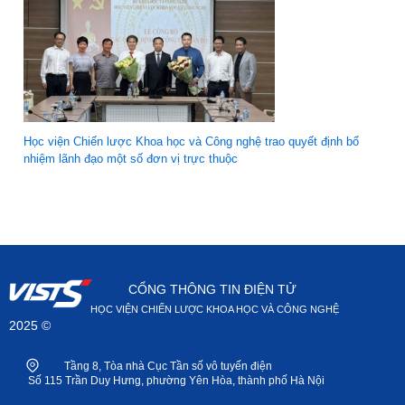
Học viện Chiến lược Khoa học và Công nghệ trao quyết định bổ
nhiệm lãnh đạo một số đơn vị trực thuộc
CỔNG THÔNG TIN ĐIỆN TỬ
HỌC VIỆN CHIẾN LƯỢC KHOA HỌC VÀ CÔNG NGHỆ
2025 ©
Tầng 8, Tòa nhà Cục Tần số vô tuyến điện
Số 115 Trần Duy Hưng, phường Yên Hòa, thành phố Hà Nội