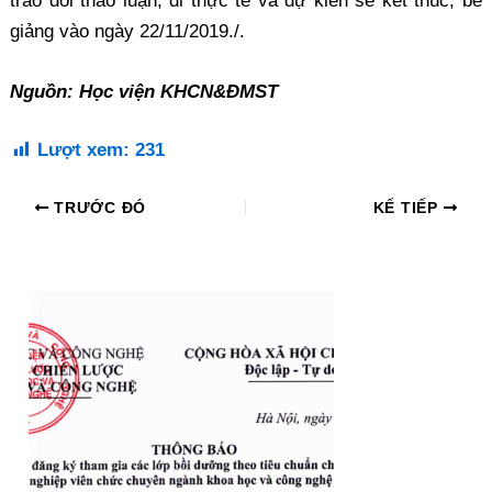
trao đổi thảo luận, đi thực tế và dự kiến sẽ kết thúc, bế
giảng vào ngày 22/11/2019./.
Nguồn: Học viện KHCN&ĐMST
Lượt xem:
231
TRƯỚC ĐÓ
KẾ TIẾP