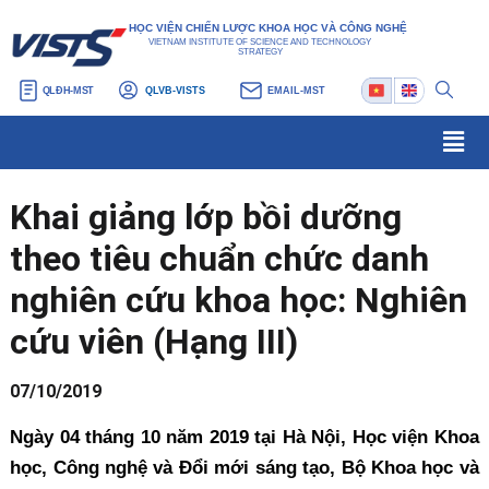
Nhảy
Điều
HỌC VIỆN CHIẾN LƯỢC KHOA HỌC VÀ CÔNG NGHỆ
tới
hướng
VIETNAM INSTITUTE OF SCIENCE AND TECHNOLOGY
STRATEGY
nội
bài
QLĐH-MST
QLVB-VISTS
EMAIL-MST
dung
viết
Men
Khai giảng lớp bồi dưỡng
theo tiêu chuẩn chức danh
nghiên cứu khoa học: Nghiên
cứu viên (Hạng III)
07/10/2019
Ngày 04 tháng 10 năm 2019 tại Hà Nội, Học viện Khoa
học, Công nghệ và Đổi mới sáng tạo, Bộ Khoa học và