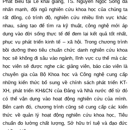
Phát biểu tại Lễ khai giảng, TS. Nguyễn Ngọc Song đã
nhấn mạnh, đội ngũ nghiên cứu khoa học của chúng ta
rất đông, có trình độ, nghiên cứu nhiều lĩnh vực khác
nhau, sáng tạo để tìm ra kỹ thuật, công nghệ mới áp
dụng vào đời sống thực tế để đem lại kết quả tốt nhất,
phục vụ phát triển kinh tế – xã hội. Trong chương trình
bồi dưỡng theo tiêu chuẩn chức danh nghiên cứu khoa
học sẽ không đi sâu vào ngành, lĩnh vực cụ thể mà các
học viên sẽ được nghe các giảng viên, báo cáo viên là
chuyên gia của Bộ Khoa học và Công nghệ cung cấp
những kiến thức bổ sung về chính sách phát triển KT-
XH, phát triển KH&CN của Đảng và Nhà nước để từ đó
có thể vận dụng vào hoạt động nghiên cứu của mình.
Bên cạnh đó, chương trình cũng sẽ cung cấp các kiến
thức về quản lý hoạt động nghiên cứu khoa học, Tiêu
chuẩn đo lường chất lượng, Sở hữu trí tuệ và đạo đức