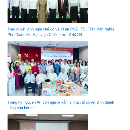
Trao quyết định nghỉ chế độ và tri ân PGS. TS. Trần Văn Nghĩa,
Phó Giám đốc Học viện Chiến lược KH&CN
Trong kỷ nguyên AI, con người vẫn là nhân tố quyết định thành
công của báo chí