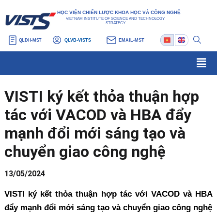
Nhảy
Điều
HỌC VIỆN CHIẾN LƯỢC KHOA HỌC VÀ CÔNG NGHỆ
tới
hướng
VIETNAM INSTITUTE OF SCIENCE AND TECHNOLOGY
STRATEGY
nội
bài
QLĐH-MST
QLVB-VISTS
EMAIL-MST
dung
viết
Men
VISTI ký kết thỏa thuận hợp
tác với VACOD và HBA đẩy
mạnh đổi mới sáng tạo và
chuyển giao công nghệ
13/05/2024
VISTI ký kết thỏa thuận hợp tác với VACOD và HBA
đẩy mạnh đổi mới sáng tạo và chuyển giao công nghệ