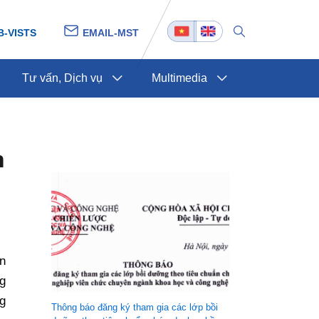
B-VISTS
EMAIL-MST
Tư vấn, Dịch vụ
Multimedia
h
n
g
ng
Thông báo đăng ký tham gia các lớp bồi