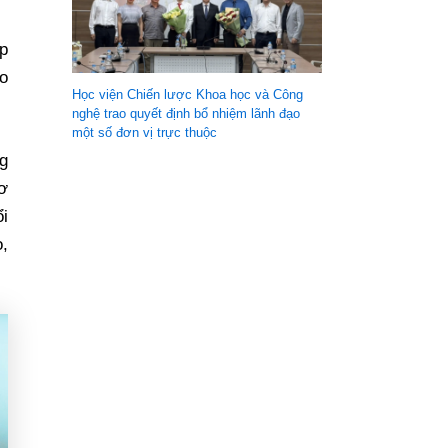
p
ao
Học viện Chiến lược Khoa học và Công
nghệ trao quyết định bổ nhiệm lãnh đạo
một số đơn vị trực thuộc
g
cơ
ổi
o,