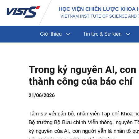
Nhảy
Điều
HỌC VIỆN CHIẾN LƯỢC KHOA 
tới
hướng
VIETNAM INSTITUTE OF SCIENCE AN
nội
bài
dung
viết
Giới thiệu
Tin tức & Sự kiện
Trong kỷ nguyên AI, con 
thành công của báo chí
21/06/2026
Tâm sự với cán bộ, nhân viên Tạp chí Khoa 
Bộ trưởng Bộ Bưu chính Viễn thông, nguyên Tổ
kỷ nguyên của AI, con người vẫn là nhân tố quy