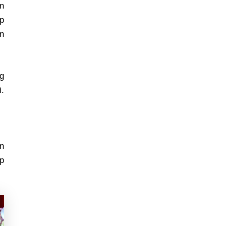
n
áp
n
ng
i.
n
ạp