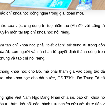
báo chí khoa học công nghệ trong giai đoạn mới.
c của việc ứng dụng trí tuệ nhân tạo (AI) đối với công t
yên môn tại tạp chí khoa học nói riêng.
 tạp chí khoa học phải “biết cách” sử dụng AI trong côn
ủa AI, con người vẫn là nhân tố quyết định thành công tro
chung và tạp chí nói riêng.
 thông khoa học cho Bộ, mà phải tham gia vào công tác dẫ
 thức, nhà khoa học cho đất nước, GS.TSKH. Đỗ Trung Tá c
ng nghệ Việt Nam Ngô Đặng Nhân chia sẻ, báo chí khoa họ
ỏa tri thức, kết nối các thành tựu nghiên cứu với thực tiễn 