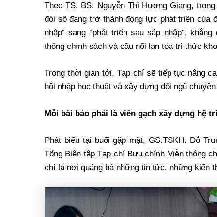
Theo TS. BS. Nguyễn Thị Hương Giang, trong 
đổi số đang trở thành động lực phát triển của 
nhập” sang “phát triển sau sáp nhập”, khẳng 
thông chính sách và cầu nối lan tỏa tri thức kh
Trong thời gian tới, Tạp chí sẽ tiếp tục nâng 
hội nhập học thuật và xây dựng đội ngũ chuyên 
Mỗi bài báo phải là viên gạch xây dựng hệ t
Phát biểu tại buổi gặp mặt, GS.TSKH. Đỗ Tr
Tổng Biên tập Tạp chí Bưu chính Viễn thông ch
chí là nơi quảng bá những tin tức, những kiến 