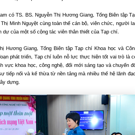
Nam có TS. BS. Nguyễn Thị Hương Giang, Tổng Biên tập Tạ
Thị Minh Nguyệt cùng toàn thể cán bộ, viên chức, người l
 dự của một số cộng tác viên thân thiết của Tạp chí.
 Thị Hương Giang, Tổng Biên tập Tạp chí Khoa học và Côn
ạn phát triển, Tạp chí luôn nỗ lực thực hiện tốt vai trò là 
lĩnh vực khoa học, công nghệ, đổi mới sáng tạo và chuyển đ
 tiếp nối và kế thừa từ nền tảng mà nhiều thế hệ lãnh đạ
xây dựng.