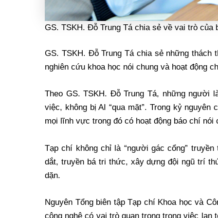
GS. TSKH. Đỗ Trung Tá chia sẻ về vai trò của 
GS. TSKH. Đỗ Trung Tá chia sẻ những thách thứ
nghiên cứu khoa học nói chung và hoạt động chu
Theo GS. TSKH. Đỗ Trung Tá, những người làm
việc, không bị AI “qua mặt”. Trong kỷ nguyên c
mọi lĩnh vực trong đó có hoạt động báo chí nói 
Tạp chí không chỉ là “người gác cổng” truyền
dắt, truyền bá tri thức, xây dựng đội ngũ trí
dặn.
Nguyên Tổng biên tập Tạp chí Khoa học và Cô
công nghệ có vai trò quan trọng trong việc lan t