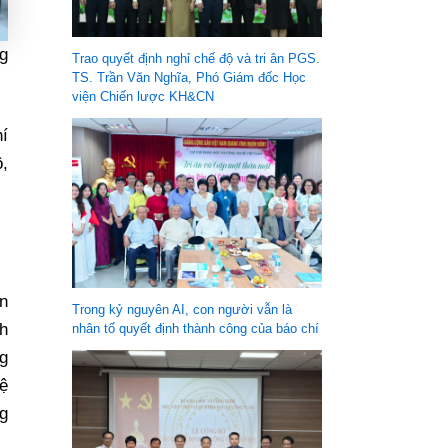
g
Trao quyết định nghỉ chế độ và tri ân PGS.
TS. Trần Văn Nghĩa, Phó Giám đốc Học
viện Chiến lược KH&CN
í
,
n
Trong kỷ nguyên AI, con người vẫn là
h
nhân tố quyết định thành công của báo chí
g
ệ
g