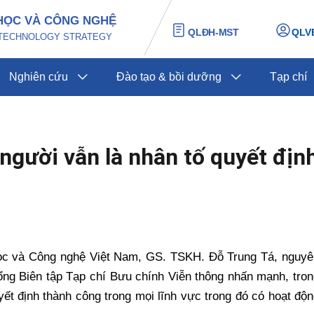
HỌC VÀ CÔNG NGHỆ
QLĐH-MST
QLV
D TECHNOLOGY STRATEGY
Nghiên cứu
Đào tạo & bồi dưỡng
Tạp chí
người vẫn là nhân tố quyết địn
học và Công nghệ Việt Nam, GS. TSKH. Đỗ Trung Tá, nguyê
ng Biên tập Tạp chí Bưu chính Viễn thông nhấn mạnh, tron
ết định thành công trong mọi lĩnh vực trong đó có hoạt độ