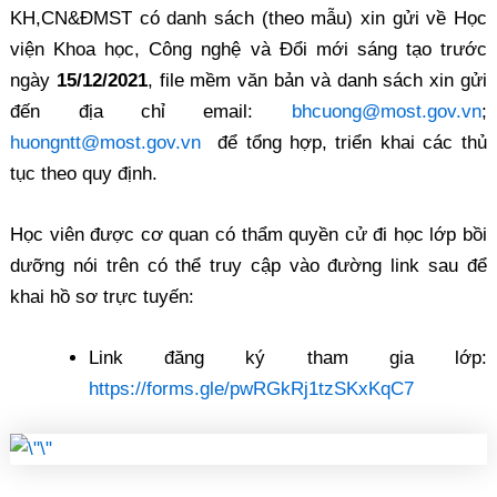
KH,CN&ĐMST có danh sách (theo mẫu) xin gửi về Học
viện Khoa học, Công nghệ và Đổi mới sáng tạo trước
ngày
15/12/2021
, file mềm văn bản và danh sách xin gửi
đến địa chỉ email:
bhcuong@most.gov.vn
;
huongntt@most.gov.vn
để tổng hợp, triển khai các thủ
tục theo quy định.
Học viên được cơ quan có thẩm quyền cử đi học lớp bồi
dưỡng nói trên có thể truy cập vào đường link sau để
khai hồ sơ trực tuyến:
Link đăng ký tham gia lớp:
https://forms.gle/pwRGkRj1tzSKxKqC7