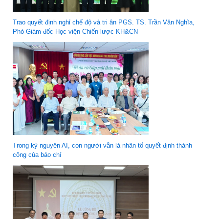
Trao quyết định nghỉ chế độ và tri ân PGS. TS. Trần Văn Nghĩa,
Phó Giám đốc Học viện Chiến lược KH&CN
Trong kỷ nguyên AI, con người vẫn là nhân tố quyết định thành
công của báo chí