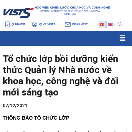
Nhảy
Điều
HỌC VIỆN CHIẾN LƯỢC KHOA HỌC VÀ CÔNG NGHỆ
tới
hướng
VIETNAM INSTITUTE OF SCIENCE AND TECHNOLOGY
STRATEGY
nội
bài
QLĐH-MST
QLVB-VISTS
EMAIL-MST
dung
viết
Men
Tổ chức lớp bồi dưỡng kiến
thức Quản lý Nhà nước về
khoa học, công nghệ và đổi
mới sáng tạo
07/12/2021
THÔNG BÁO TỔ CHỨC LỚP