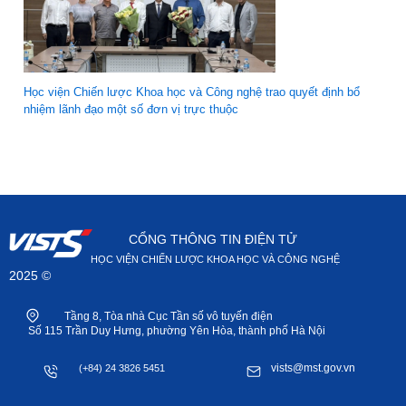
Học viện Chiến lược Khoa học và Công nghệ trao quyết định bổ
nhiệm lãnh đạo một số đơn vị trực thuộc
CỔNG THÔNG TIN ĐIỆN TỬ
HỌC VIỆN CHIẾN LƯỢC KHOA HỌC VÀ CÔNG NGHỆ
2025 ©
Tầng 8, Tòa nhà Cục Tần số vô tuyến điện
Số 115 Trần Duy Hưng, phường Yên Hòa, thành phố Hà Nội
vists@mst.gov.vn
(+84) 24 3826 5451