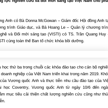
g lực nghiên cứu và đổi mới sáng tạo Việt Nam cho phá
đồng Anh có Bà Donna McGowan – Giám đốc Hội đồng Anh tạ
g trình Giáo dục, và Bà Hoang Le – Quản lý chương trìn
nghệ và Đổi mới sáng tạo (VISTI) có TS. Trần Quang Huy 
STI cùng toàn thể Ban tổ chức khóa bồi dưỡng.
 học thứ ba trong chuỗi các khóa đào tạo cho cán bộ nghi
à doanh nghiệp của Việt Nam triển khai trong năm 2019. Kh
của Vương quốc Anh và thực tiễn nhu cầu đào tạo của Việ
i học Coventry, Vương quốc Anh từ ngày 10/6 đến ngà
ằm mục tiêu cải thiện chất lượng nghiên cứu cũng như thú
ễn.