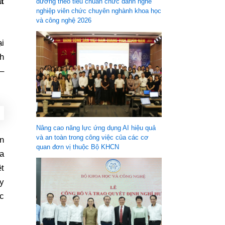
t
dưỡng theo tiêu chuẩn chức danh nghề
nghiệp viên chức chuyên nghành khoa học
và công nghệ 2026
i
h
–
Nâng cao năng lực ứng dụng AI hiệu quả
và an toàn trong công việc của các cơ
ên
quan đơn vị thuộc Bộ KHCN
óa
t
y
c