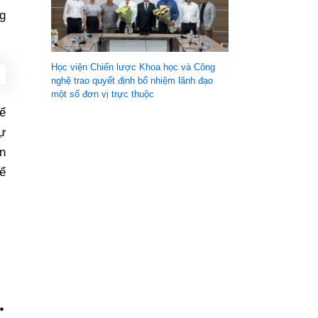
ng
Học viện Chiến lược Khoa học và Công
nghệ trao quyết định bổ nhiệm lãnh đạo
một số đơn vị trực thuộc
để
Dự
èn
để