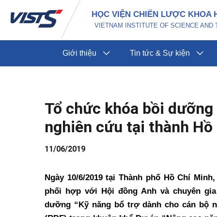
Nhảy
Điều
HỌC VIỆN CHIẾN LƯỢC KHOA 
tới
hướng
VIETNAM INSTITUTE OF SCIENCE AN
nội
bài
dung
viết
Giới thiệu
Tin tức & Sự kiện
Tổ chức khóa bồi dưỡng 
nghiên cứu tại thành Hồ
11/06/2019
Ngày 10/6/2019 tại T
hành phố Hồ Chí Minh,
phối hợp với Hội đồng Anh và chuyên gia
dưỡng “Kỹ năng bổ trợ dành cho cán bộ n