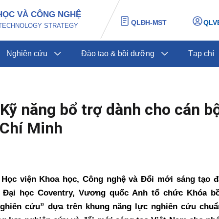
HỌC VÀ CÔNG NGHỆ
QLĐH-MST
QLV
D TECHNOLOGY STRATEGY
Nghiên cứu
Đào tạo & bồi dưỡng
Tạp chí
Kỹ năng bổ trợ dành cho cán b
 Chí Minh
 Học viện Khoa học, Công nghệ và Đổi mới sáng tạo đ
 Đại học Coventry, Vương quốc Anh tổ chức Khóa bồ
ghiên cứu” dựa trên khung năng lực nghiên cứu chuẩ