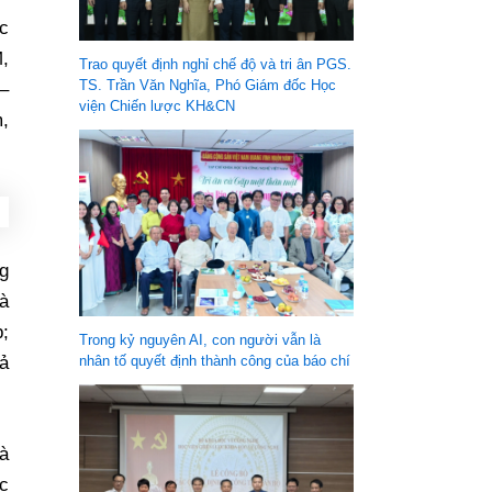
c
,
Trao quyết định nghỉ chế độ và tri ân PGS.
TS. Trần Văn Nghĩa, Phó Giám đốc Học
–
viện Chiến lược KH&CN
,
ng
à
p;
Trong kỷ nguyên AI, con người vẫn là
ả
nhân tố quyết định thành công của báo chí
à
c