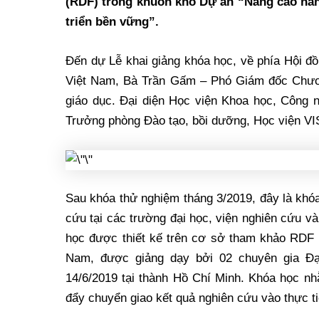
(RDF) trong khuôn khổ Dự án “Nâng cao
năn
triển bền vững”.
Đến dự Lễ khai giảng khóa học, về phía Hội 
Việt Nam, Bà Trần Gấm – Phó Giám đốc Chươn
giáo dục. Đại diện Học viện Khoa học, Công 
Trưởng phòng Đào tạo, bồi dưỡng, Học viện VI
Sau khóa thử nghiệm tháng 3/2019, đây là khóa
cứu tại các trường đại học, viện nghiên cứu v
học được thiết kế trên cơ sở tham khảo RDF 
Nam, được giảng dạy bởi 02 chuyên gia Đạ
14/6/2019 tại thành Hồ Chí Minh. Khóa học nh
đẩy chuyển giao kết quả nghiên cứu vào thực ti