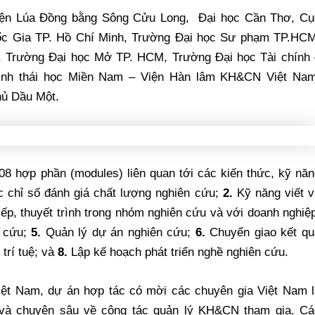
Viện Lúa Đồng bằng Sông Cửu Long, Đại học Cần Thơ, Cụ
c Gia TP. Hồ Chí Minh, Trường Đại học Sư phạm TP.HCM
Trường Đại học Mở TP. HCM, Trường Đại học Tài chính 
Sinh thái học Miền Nam – Viện Hàn lâm KH&CN Việt Nam
hủ Dầu Một.
08 hợp phần (modules) liên quan tới các kiến thức, kỹ nă
 chỉ số đánh giá chất lượng nghiên cứu;
2.
Kỹ năng viết v
ếp, thuyết trình trong nhóm nghiên cứu và với doanh nghiệ
n cứu;
5.
Quản lý dự án nghiên cứu;
6.
Chuyển giao kết qu
trí tuệ; và
8.
Lập kế hoạch phát triển nghề nghiên cứu.
iệt Nam, dự án hợp tác có mời các chuyên gia Việt Nam l
 và chuyên sâu về công tác quản lý KH&CN tham gia. Cá