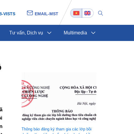
B-VISTS
EMAIL-MST
Tư vấn, Dịch vụ
Multimedia
ộ
ã
i
n
Thông báo đăng ký tham gia các lớp bồi