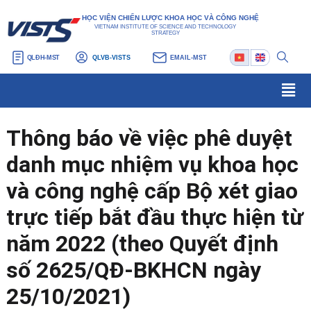
Nhảy
Điều
HỌC VIỆN CHIẾN LƯỢC KHOA HỌC VÀ CÔNG NGHỆ
tới
hướng
VIETNAM INSTITUTE OF SCIENCE AND TECHNOLOGY
STRATEGY
nội
bài
QLĐH-MST
QLVB-VISTS
EMAIL-MST
dung
viết
Men
Thông báo về việc phê duyệt
danh mục nhiệm vụ khoa học
và công nghệ cấp Bộ xét giao
trực tiếp bắt đầu thực hiện từ
năm 2022 (theo Quyết định
số 2625/QĐ-BKHCN ngày
25/10/2021)