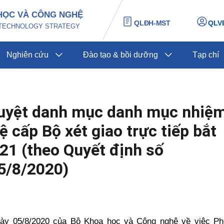
HỌC VÀ CÔNG NGHỆ
QLĐH-MST
QLV
D TECHNOLOGY STRATEGY
Nghiên cứu
Đào tạo & bồi dưỡng
Tạp chí
duyệt danh mục danh mục nhiệ
 cấp Bộ xét giao trực tiếp bắt
21 (theo Quyết định số
5/8/2020)
ày 05/8/2020 của Bộ Khoa học và Công nghệ về việc Ph