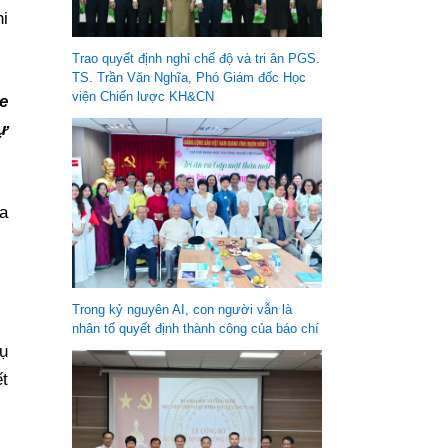
i
Trao quyết định nghỉ chế độ và tri ân PGS.
TS. Trần Văn Nghĩa, Phó Giám đốc Học
viện Chiến lược KH&CN
e
ự
a
Trong kỷ nguyên AI, con người vẫn là
nhân tố quyết định thành công của báo chí
ụ
t