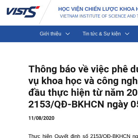
Nhảy
Điều
HỌC VIỆN CHIẾN LƯỢC KHOA 
tới
hướng
VIETNAM INSTITUTE OF SCIENCE AN
nội
bài
dung
viết
Giới thiệu
Tin tức & Sự kiện
Thông báo về việc phê 
vụ khoa học và công nghệ
đầu thực hiện từ năm 20
2153/QĐ-BKHCN ngày 0
11/08/2020
Thực hiện Quyết định số 2153/QĐ-BKHCN ng