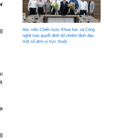
i
Học viện Chiến lược Khoa học và Công
g
nghệ trao quyết định bổ nhiệm lãnh đạo
một số đơn vị trực thuộc
ụ
t
o
g