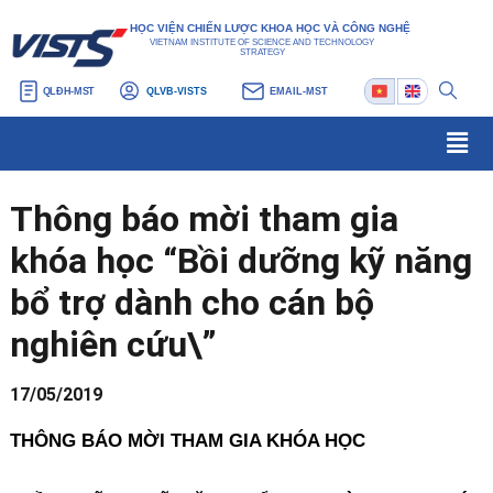
Nhảy
Điều
HỌC VIỆN CHIẾN LƯỢC KHOA HỌC VÀ CÔNG NGHỆ
tới
hướng
VIETNAM INSTITUTE OF SCIENCE AND TECHNOLOGY
STRATEGY
nội
bài
QLĐH-MST
QLVB-VISTS
EMAIL-MST
dung
viết
Men
Thông báo mời tham gia
khóa học “Bồi dưỡng kỹ năng
bổ trợ dành cho cán bộ
nghiên cứu\”
17/05/2019
THÔNG BÁO MỜI THAM GIA KHÓA HỌC