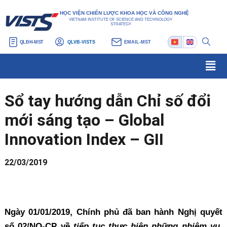
Nhảy
Điều
HỌC VIỆN CHIẾN LƯỢC KHOA HỌC VÀ CÔNG NGHỆ
tới
hướng
VIETNAM INSTITUTE OF SCIENCE AND TECHNOLOGY
STRATEGY
nội
bài
QLĐH-MST
QLVB-VISTS
EMAIL-MST
dung
viết
Men
Sổ tay hướng dẫn Chỉ số đổi
mới sáng tạo – Global
Innovation Index – GII
22/03/2019
Ngày 01/01/2019, Chính phủ đã ban hành Nghị quyết
số 02/NQ-CP về
tiếp tục thực hiện những nhiệm vụ,