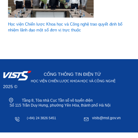
Học viện Chiến lược Khoa học và Công nghệ trao quyết định bổ
nhiệm lãnh đạo một số đơn vị trực thuộc
CỔNG THÔNG TIN ĐIỆN TỬ
HỌC VIỆN CHIẾN LƯỢC KHOA HỌC VÀ CÔNG NGHỆ
2025 ©
Tầng 8, Tòa nhà Cục Tần số vô tuyến điện
Số 115 Trần Duy Hưng, phường Yên Hòa, thành phố Hà Nội
vists@mst.gov.vn
(+84) 24 3826 5451