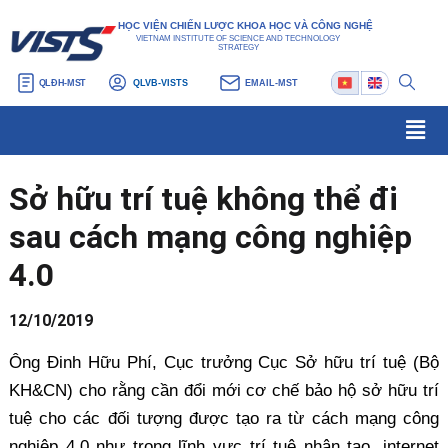
Nhảy
Điều
HỌC VIỆN CHIẾN LƯỢC KHOA HỌC VÀ CÔNG NGHỆ
tới
hướng
VIETNAM INSTITUTE OF SCIENCE AND TECHNOLOGY
STRATEGY
nội
bài
QLĐH-MST
QLVB-VISTS
EMAIL-MST
dung
viết
Men
Sở hữu trí tuệ không thể đi
sau cách mạng công nghiệp
4.0
12/10/2019
Ông Đinh Hữu Phí, Cục trưởng Cục Sở hữu trí tuệ (Bộ
KH&CN) cho rằng cần đổi mới cơ chế bảo hộ sở hữu trí
tuệ cho các đối tượng được tạo ra từ cách mạng công
nghiệp 4.0 như trong lĩnh vực trí tuệ nhân tạo, internet