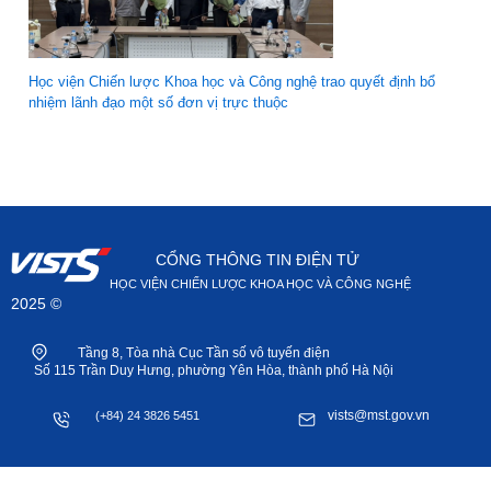
Học viện Chiến lược Khoa học và Công nghệ trao quyết định bổ
nhiệm lãnh đạo một số đơn vị trực thuộc
CỔNG THÔNG TIN ĐIỆN TỬ
HỌC VIỆN CHIẾN LƯỢC KHOA HỌC VÀ CÔNG NGHỆ
2025 ©
Tầng 8, Tòa nhà Cục Tần số vô tuyến điện
Số 115 Trần Duy Hưng, phường Yên Hòa, thành phố Hà Nội
vists@mst.gov.vn
(+84) 24 3826 5451