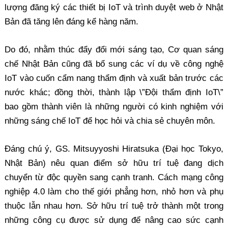
lượng đăng ký các thiết bị IoT và trình duyệt web ở Nhật
Bản đã tăng lên đáng kể hàng năm.
Do đó, nhằm thúc đẩy đổi mới sáng tạo, Cơ quan sáng
chế Nhật Bản cũng đã bổ sung các ví dụ về công nghệ
IoT vào cuốn cẩm nang thẩm định và xuất bản trước các
nước khác; đồng thời, thành lập \”Đội thẩm định IoT\”
bao gồm thành viên là những người có kinh nghiệm với
những sáng chế IoT để học hỏi và chia sẻ chuyên môn.
Đáng chú ý, GS. Mitsuyyoshi Hiratsuka (Đại học Tokyo,
Nhật Bản) nêu quan điểm sở hữu trí tuệ đang dịch
chuyển từ độc quyền sang cạnh tranh. Cách mạng công
nghiệp 4.0 làm cho thế giới phẳng hơn, nhỏ hơn và phụ
thuộc lẫn nhau hơn. Sở hữu trí tuệ trở thành một trong
những công cụ được sử dụng để nâng cao sức cạnh