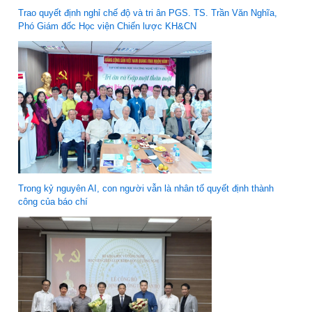
Trao quyết định nghỉ chế độ và tri ân PGS. TS. Trần Văn Nghĩa,
Phó Giám đốc Học viện Chiến lược KH&CN
Trong kỷ nguyên AI, con người vẫn là nhân tố quyết định thành
công của báo chí