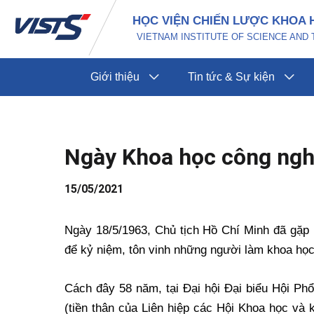
Nhảy
Điều
HỌC VIỆN CHIẾN LƯỢC KHOA 
tới
hướng
VIETNAM INSTITUTE OF SCIENCE AN
nội
bài
dung
viết
Giới thiệu
Tin tức & Sự kiện
Ngày Khoa học công nghệ
15/05/2021
Ngày 18/5/1963, Chủ tịch Hồ Chí Minh đã gặp 
để kỷ niệm, tôn vinh những người làm khoa học
Cách đây 58 năm, tại Đại hội Đại biểu Hội Phổ
(tiền thân của Liên hiệp các Hội Khoa học và 