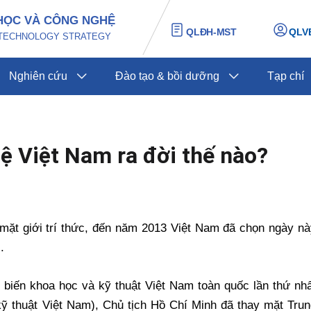
HỌC VÀ CÔNG NGHỆ
QLĐH-MST
QLV
D TECHNOLOGY STRATEGY
Nghiên cứu
Đào tạo & bồi dưỡng
Tạp chí
 Việt Nam ra đời thế nào?
mặt giới trí thức, đến năm 2013 Việt Nam đã chọn ngày nà
.
 biến khoa học và kỹ thuật Việt Nam toàn quốc lần thứ nh
kỹ thuật Việt Nam), Chủ tịch Hồ Chí Minh đã thay mặt Tru