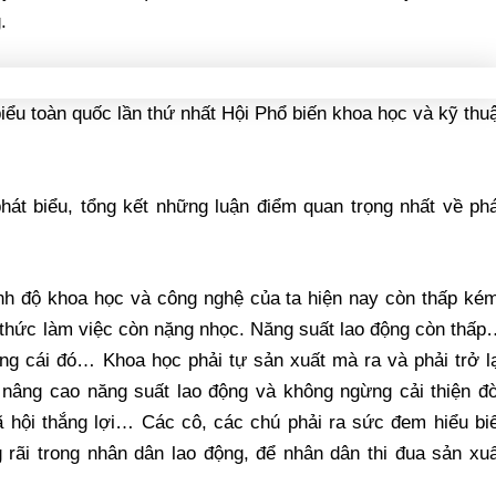
.
biểu toàn quốc lần thứ nhất Hội Phổ biến khoa học và kỹ thu
hát biểu, tổng kết những luận điểm quan trọng nhất về ph
ình độ khoa học và công nghệ của ta hiện nay còn thấp ké
h thức làm việc còn nặng nhọc. Năng suất lao động còn thấ
ng cái đó… Khoa học phải tự sản xuất mà ra và phải trở l
nâng cao năng suất lao động và không ngừng cải thiện đờ
 hội thắng lợi… Các cô, các chú phải ra sức đem hiểu biế
 rãi trong nhân dân lao động, để nhân dân thi đua sản xu