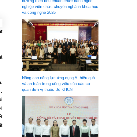
dưỡng theo tiêu chuẩn chức danh nghề
nghiệp viên chức chuyên nghành khoa học
và công nghệ 2026
ật
át
Nâng cao năng lực ứng dụng AI hiệu quả
m.
và an toàn trong công việc của các cơ
quan đơn vị thuộc Bộ KHCN
p…
ại
i
t
ất