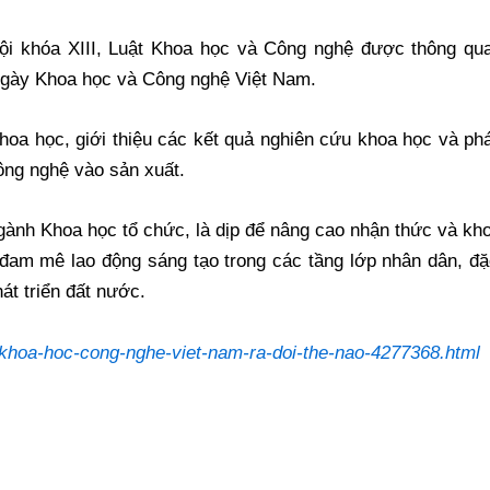
hội khóa XIII, Luật Khoa học và Công nghệ được thông qua
Ngày Khoa học và Công nghệ Việt Nam.
hoa học, giới thiệu các kết quả nghiên cứu khoa học và ph
ông nghệ vào sản xuất.
ành Khoa học tổ chức, là dịp để nâng cao nhận thức và kh
n đam mê lao động sáng tạo trong các tầng lớp nhân dân, đ
át triển đất nước.
-khoa-hoc-cong-nghe-viet-nam-ra-doi-the-nao-4277368.html