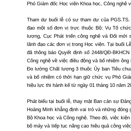
Phó Giám đốc Học viện Khoa học, Công nghệ v
Tham dự buổi lễ có sự tham dự của PGS.TS.
đạo một số đơn vị trực thuộc Bộ: Vụ Tổ chứ
lượng, Cục Phát triển công nghệ và Đổi mới 
lãnh đạo các đơn vị trong Học viện. Tại buổi 
đã thông báo Quyết định số 2448/QĐ-BKHCN 
Công nghệ về việc điều động và bổ nhiệm ông
Đo lường Chất lượng 3 thuộc Ủy ban Tiêu chu
và bổ nhiệm có thời hạn giữ chức vụ Phó Gi
hiệu lực thi hành kể từ ngày 01 tháng 10 năm 2
Phát biểu tại buổi lễ, thay mặt Ban cán sự Đả
Hoàng Minh khẳng định vai trò và những đóng 
Bộ Khoa học và Công nghệ. Theo đó, việc kiện t
bộ máy và tiếp tục nâng cao hiệu quả công việ