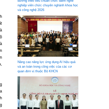
dưỡng theo tiêu chuẩn chức danh nghề
nghiệp viên chức chuyên nghành khoa học
và công nghệ 2026
h
t
à
bộ
à
n
n
Nâng cao năng lực ứng dụng AI hiệu quả
,
và an toàn trong công việc của các cơ
quan đơn vị thuộc Bộ KHCN
ng
ủa
nh
ng