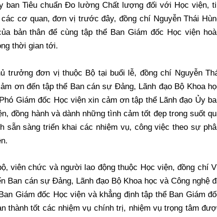
y ban Tiêu chuẩn Đo lường Chất lượng đối với Học viện, t
 các cơ quan, đơn vị trước đây, đồng chí Nguyễn Thái Hùn
 của bản thân để cùng tập thể Ban Giám đốc Học viện hoà
ng thời gian tới.
 trưởng đơn vị thuộc Bộ tại buổi lễ, đồng chí Nguyễn Thá
 cảm ơn đến tập thể Ban cán sự Đảng, Lãnh đạo Bộ Khoa họ
 Phó Giám đốc Học viện xin cảm ơn tập thể Lãnh đạo Ủy ba
ện, đồng hành và dành những tình cảm tốt đẹp trong suốt q
ịnh sẵn sàng triển khai các nhiệm vụ, công việc theo sự ph
ện.
bộ, viên chức và người lao động thuộc Học viện, đồng chí 
đến Ban cán sự Đảng, Lãnh đạo Bộ Khoa học và Công nghệ đ
 Ban Giám đốc Học viện và khẳng định tập thể Ban Giám đố
n thành tốt các nhiệm vụ chính trị, nhiệm vụ trọng tâm đư