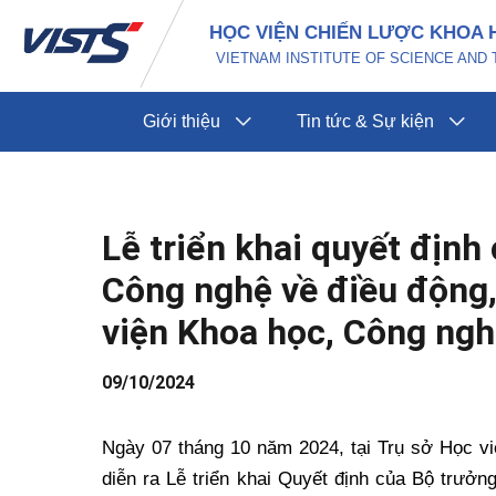
Nhảy
Điều
HỌC VIỆN CHIẾN LƯỢC KHOA 
tới
hướng
VIETNAM INSTITUTE OF SCIENCE AN
nội
bài
dung
viết
Giới thiệu
Tin tức & Sự kiện
Lễ triển khai quyết định
Công nghệ về điều động
viện Khoa học, Công ngh
09/10/2024
Ngày 07 tháng 10 năm 2024, tại Trụ sở Học v
diễn ra Lễ triển khai Quyết định của Bộ trưở