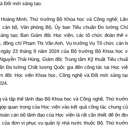
à Đổi mới sáng tạo.
 Hoàng Minh, Thứ trưởng Bộ Khoa học và Công nghệ; Lãn
c cán bộ, Văn phòng Bộ, Ủy ban Tiêu chuẩn Đo lường Chấ
sáng tạo; Ban Giám đốc Học viện, các tổ chức đoàn thể v
Lễ, đồng chí Phạm Thị Vân Anh, Vụ trưởng Vụ Tổ chức cán 
ngày 23 tháng 9 năm 2024 của Bộ trưởng Bộ Khoa học v
 Nguyễn Thái Hùng, Giám đốc Trung tâm Kỹ thuật Tiêu chuẩ
ẩn Đo lường Chất lượng Quốc gia đến công tác tại Học việ
ám đốc Học viện Khoa học, Công nghệ và Đổi mới sáng tạo
024.
ng và tập thể lãnh đạo Bộ Khoa học và Công nghệ, Thứ trưở
góp quan trọng của Học viện vào kết quả công tác chung c
oàn cán bộ lãnh đạo của Học viện là rất cần thiết để ổn đị
c của đơn vị phục vụ quản lý nhà nước thuộc Bộ. Thứ trưở