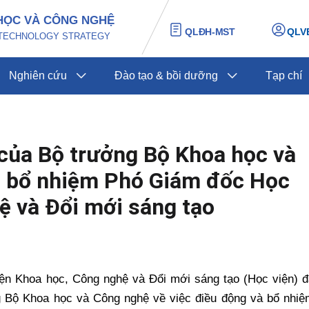
HỌC VÀ CÔNG NGHỆ
QLĐH-MST
QLV
D TECHNOLOGY STRATEGY
Nghiên cứu
Đào tạo & bồi dưỡng
Tạp chí
 của Bộ trưởng Bộ Khoa học và
, bổ nhiệm Phó Giám đốc Học
ệ và Đổi mới sáng tạo
iện Khoa học, Công nghệ và Đổi mới sáng tạo (Học viện) đ
ng Bộ Khoa học và Công nghệ về việc điều động và bổ nhiệ