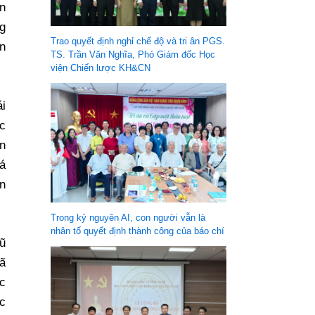
in
g
Trao quyết định nghỉ chế độ và tri ân PGS.
n
TS. Trần Văn Nghĩa, Phó Giám đốc Học
viện Chiến lược KH&CN
i
c
n
uá
ân
Trong kỷ nguyên AI, con người vẫn là
nhân tố quyết định thành công của báo chí
Vũ
ã
c
ợc