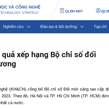
HỌC VÀ CÔNG NGHỆ
QLĐH-MST
QLV
D TECHNOLOGY STRATEGY
Nghiên cứu
Đào tạo & bồi dưỡng
Tạp chí
 quả xếp hạng Bộ chỉ số đổi
hương
nghệ (KH&CN) công bố Bộ chỉ số Đổi mới sáng tạo cấp đị
ăm 2023. Theo đó, Hà Nội và TP. Hồ Chí Minh (TP. HCM) đứ
 nhất cả nước.