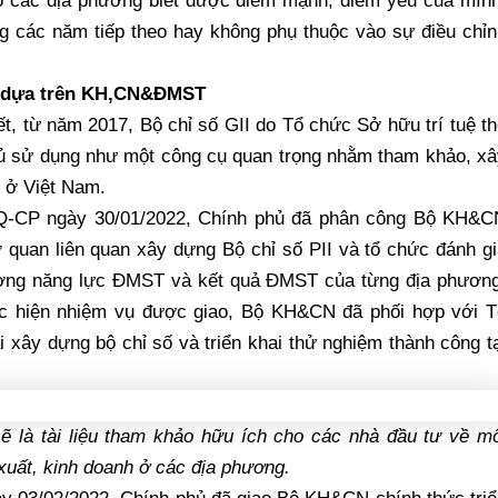
đó các địa phương biết được điểm mạnh, điểm yếu của mình
g các năm tiếp theo hay không phụ thuộc vào sự điều chỉn
XH dựa trên KH,CN&ĐMST
 từ năm 2017, Bộ chỉ số GII do Tổ chức Sở hữu trí tuệ th
ủ sử dụng như một công cụ quan trọng nhằm tham khảo, xâ
 ở Việt Nam.
NQ-CP ngày 30/01/2022, Chính phủ đã phân công Bộ KH&C
 quan liên quan xây dựng Bộ chỉ số PII và tổ chức đánh g
ường năng lực ĐMST và kết quả ĐMST của từng địa phương
ực hiện nhiệm vụ được giao, Bộ KH&CN đã phối hợp với T
 xây dựng bộ chỉ số và triển khai thử nghiệm thành công t
 là tài liệu tham khảo hữu ích cho các nhà đầu tư về mô
 xuất, kinh doanh ở các địa phương.