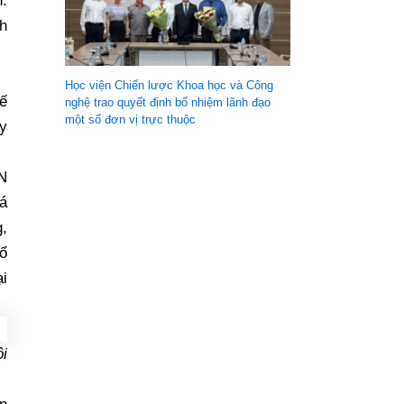
.
h
Học viện Chiến lược Khoa học và Công
ế
nghệ trao quyết định bổ nhiệm lãnh đạo
một số đơn vị trực thuộc
y
N
iá
,
ổ
ại
i