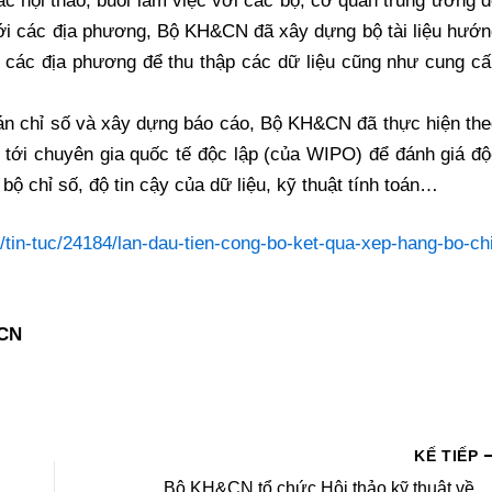
c hội thảo, buổi làm việc với các bộ, cơ quan trung ương 
 với các địa phương, Bộ KH&CN đã xây dựng bộ tài liệu hướ
o các địa phương để thu thập các dữ liệu cũng như cung c
 toán chỉ số và xây dựng báo cáo, Bộ KH&CN đã thực hiện th
 tới chuyên gia quốc tế độc lập (của WIPO) để đánh giá đ
bộ chỉ số, độ tin cậy của dữ liệu, kỹ thuật tính toán…
/tin-tuc/24184/lan-dau-tien-cong-bo-ket-qua-xep-hang-bo-ch
&CN
KẾ TIẾP
Bộ KH&CN tổ chức Hội thảo kỹ thuật về Bộ chỉ số Đổi mới sáng tạo