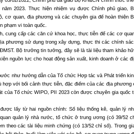
ày 03/02/2022, Chính phủ đã giao Bộ KH&CN chính thức tri
từ năm 2023. Thực hiện nhiệm vụ được Chính phủ giao, B
, cơ quan, địa phương và các chuyên gia để hoàn thiện B
ên phạm vi toàn quốc.
ích, cung cấp các căn cứ khoa học, thực tiễn để các cơ qua
 địa phương sử dụng trong xây dựng, thực thi các chính sá
MST. Bộ trưởng tin tưởng, đây sẽ là tài liệu tham khảo h
kiện nguồn lực cho hoạt động sản xuất, kinh doanh ở các đ
bước như hướng dẫn của Tổ chức Hợp tác và Phát triển kin
 hợp với bối cảnh thực tiễn, đặc điểm của các địa phương
ật của Tổ chức WIPO, PII 2023 còn được chuyên gia quốc t
được lấy từ hai nguồn chính: Số liệu thống kê, quản lý n
quan quản lý nhà nước, tổ chức ở trung ương (có 39/52 ch
 theo các tài liệu minh chứng (có 13/52 chỉ số). Trong gi