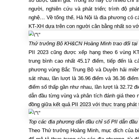
số được đánh giá. Trong số này có nhiều chỉ 
người, nghiên cứu và phát triển; trình độ phá
nghệ… Về tổng thể, Hà Nội là địa phương có các
KT-XH dựa trên con người cân bằng nhất so vớ
Thứ trưởng Bộ KH&CN Hoàng Minh trao đổi tại
PII 2023 cũng được xếp hạng theo 6 vùng K
trung bình cao nhất 45.17 điểm, tiếp đến là
phương vùng Bắc Trung Bộ và Duyên hải miền
sát nhau, lần lượt là 36.96 điểm và 36.36 điể
điểm số thấp gần như nhau, lần lượt là 32.72 đ
dẫn đầu từng vùng và phân tích đánh giá theo 
đồng giữa kết quả PII 2023 với thực trạng phát
Top các địa phương dẫn đầu chỉ số PII dẫn đầu
Theo Thứ trưởng Hoàng Minh, mục đích của bộ