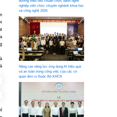
dưỡng theo tiêu chuẩn chức danh nghề
nghiệp viên chức chuyên nghành khoa học
và công nghệ 2026
àn
ợi
át
ra
g
Hà
Bà
Nâng cao năng lực ứng dụng AI hiệu quả
và an toàn trong công việc của các cơ
quan đơn vị thuộc Bộ KHCN
ỉ