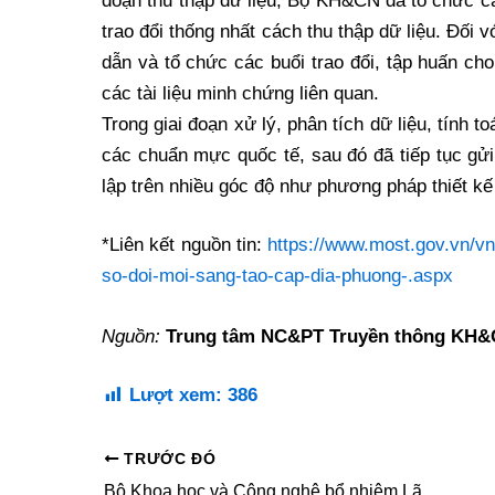
đoạn thu thập dữ liệu, Bộ KH&CN đã tổ chức cá
trao đổi thống nhất cách thu thập dữ liệu. Đối
dẫn và tổ chức các buổi trao đổi, tập huấn ch
các tài liệu minh chứng liên quan.
Trong giai đoạn xử lý, phân tích dữ liệu, tính
các chuẩn mực quốc tế, sau đó đã tiếp tục gửi
lập trên nhiều góc độ như phương pháp thiết kế 
*Liên kết nguồn tin:
https://www.most.gov.vn/vn
so-doi-moi-sang-tao-cap-dia-phuong-.aspx
Nguồn:
Trung tâm NC&PT Truyền thông KH
Lượt xem:
386
TRƯỚC ĐÓ
Bộ Khoa học và Công nghệ bổ nhiệm Lãnh đạo một số đơn vị thuộc Bộ