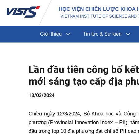
Nhảy
Điều
HỌC VIỆN CHIẾN LƯỢC KHOA 
tới
hướng
VIETNAM INSTITUTE OF SCIENCE AN
nội
bài
dung
viết
Giới thiệu
Tin tức & Sự kiện
Lần đầu tiên công bố kết
mới sáng tạo cấp địa p
13/03/2024
Chiều ngày 12/3/2024, Bộ Khoa học và Công 
phương (Provincial Innovation Index – PII) n
đầu trong top 10 địa phương đạt chỉ số PII cao