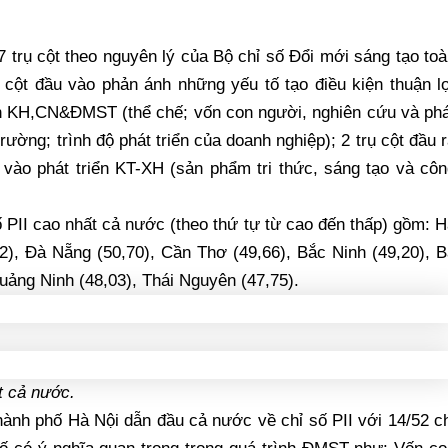
7 trụ cột theo nguyên lý của Bộ chỉ số Đổi mới sáng tạo to
ụ cột đầu vào phản ánh những yếu tố tạo điều kiện thuận l
rên KH,CN&ĐMST (thể chế; vốn con người, nghiên cứu và ph
 trường; trình độ phát triển của doanh nghiệp); 2 trụ cột đầu 
ào phát triển KT-XH (sản phẩm tri thức, sáng tạo và côn
 PII cao nhất cả nước (theo thứ tự từ cao đến thấp) gồm: 
2), Đà Nẵng (50,70), Cần Thơ (49,66), Bắc Ninh (49,20), 
uảng Ninh (48,03), Thái Nguyên (47,75).
t cả nước.
nh phố Hà Nội dẫn đầu cả nước về chỉ số PII với 14/52 ch