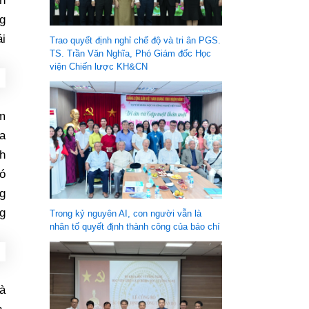
on
ng
ái
Trao quyết định nghỉ chế độ và tri ân PGS.
TS. Trần Văn Nghĩa, Phó Giám đốc Học
viện Chiến lược KH&CN
m
a
h
có
ng
ng
Trong kỷ nguyên AI, con người vẫn là
nhân tố quyết định thành công của báo chí
à