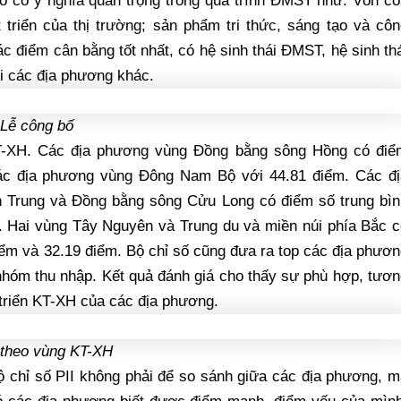
số có ý nghĩa quan trọng trong quá trình ĐMST như: Vốn c
t triển của thị trường; sản phẩm tri thức, sáng tạo và cô
 điểm cân bằng tốt nhất, có hệ sinh thái ĐMST, hệ sinh th
i các địa phương khác.
 Lễ công bố
T-XH. Các địa phương vùng Đồng bằng sông Hồng có điể
 các địa phương vùng Đông Nam Bộ với 44.81 điểm. Các đị
 Trung và Đồng bằng sông Cửu Long có điểm số trung bìn
m. Hai vùng Tây Nguyên và Trung du và miền núi phía Bắc 
iểm và 32.19 điểm. Bộ chỉ số cũng đưa ra top các địa phươ
nhóm thu nhập. Kết quả đánh giá cho thấy sự phù hợp, tươ
 triển KT-XH của các địa phương.
 theo vùng KT-XH
 chỉ số PII không phải để so sánh giữa các địa phương, m