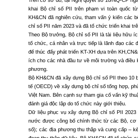
Trên cơ sở đó, tại Nghị quyết số 10/NQ-CP ng
khai Bộ chỉ số PII trên phạm vi toàn quốc 
KH&CN đã nghiên cứu, tham vấn ý kiến các bộ
chỉ số PII năm 2023 và đã tổ chức triển khai tr
Theo Bộ trưởng, Bộ chỉ số PII là tài liệu hữu 
tổ chức, cá nhân và trực tiếp là lãnh đạo các
để thúc đẩy phát triển KT-XH dựa trên KH,CN&Đ
ích cho các nhà đầu tư về môi trường và điều 
phương.
Bộ KH&CN đã xây dựng Bộ chỉ số PII theo 10 
tế (OECD) về xây dựng bộ chỉ số tổng hợp, phù
Việt Nam. Bên cạnh sự tham gia cố vấn kỹ thu
đánh giá độc lập do tổ chức này giới thiệu.
Dữ liệu phục vụ xây dựng Bộ chỉ số PII 2023 
nước được công bố chính thức từ các Bộ, cơ 
số); các địa phương thu thập và cung cấp – kèm