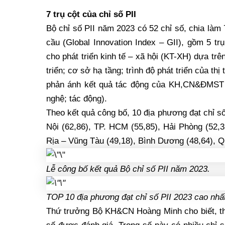
7 trụ cột của chỉ số PII
Bộ chỉ số PII năm 2023 có 52 chỉ số, chia làm 
cầu (Global Innovation Index – GII), gồm 5 tr
cho phát triển kinh tế – xã hội (KT-XH) dựa t
triển; cơ sở hạ tầng; trình độ phát triển của thị
phản ánh kết quả tác động của KH,CN&ĐMST v
nghệ; tác động).
Theo kết quả công bố, 10 địa phương đạt chỉ số
Nội (62,86), TP. HCM (55,85), Hải Phòng (52,3
Rịa – Vũng Tàu (49,18), Bình Dương (48,64), Q
Lễ công bố kết quả Bộ chỉ số PII năm 2023.
TOP 10 địa phương đạt chỉ số PII 2023 cao nhấ
Thứ trưởng Bộ KH&CN Hoàng Minh cho biết, thà