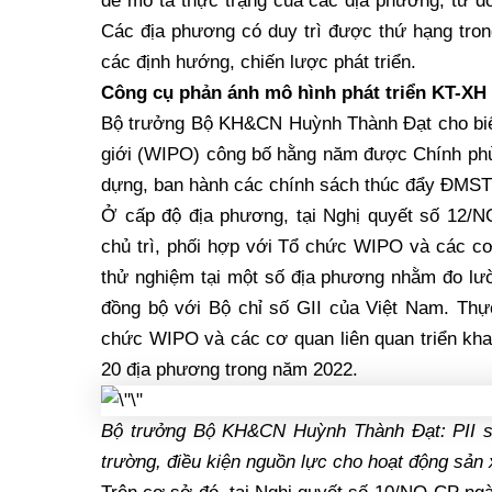
để mô tả thực trạng của các địa phương, từ 
Các địa phương có duy trì được thứ hạng tron
các định hướng, chiến lược phát triển.
Công cụ phản ánh mô hình phát triển KT-
Bộ trưởng Bộ KH&CN Huỳnh Thành Đạt cho biết,
giới (WIPO) công bố hằng năm được Chính ph
dựng, ban hành các chính sách thúc đẩy ĐMST
Ở cấp độ địa phương, tại Nghị quyết số 12/
chủ trì, phối hợp với Tổ chức WIPO và các cơ
thử nghiệm tại một số địa phương nhằm đo l
đồng bộ với Bộ chỉ số GII của Việt Nam. Th
chức WIPO và các cơ quan liên quan triển khai
20 địa phương trong năm 2022.
Bộ trưởng Bộ KH&CN Huỳnh Thành Đạt: PII sẽ
trường, điều kiện nguồn lực cho hoạt động sản