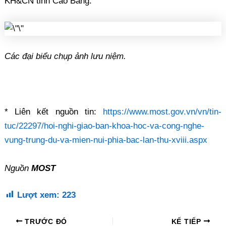
KH&CN tỉnh Cao Bằng.
Các đại biểu chụp ảnh lưu niệm.
* Liên kết nguồn tin:
https://www.most.gov.vn/vn/tin-
tuc/22297/hoi-nghi-giao-ban-khoa-hoc-va-cong-nghe-
vung-trung-du-va-mien-nui-phia-bac-lan-thu-xviii.aspx
Nguồn
MOST
Lượt xem:
223
TRƯỚC ĐÓ
KẾ TIẾP