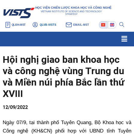
Nhảy
Điều
HỌC VIỆN CHIẾN LƯỢC KHOA HỌC VÀ CÔNG NGHỆ
tới
hướng
VIETNAM INSTITUTE OF SCIENCE AND TECHNOLOGY
STRATEGY
nội
bài
QLĐH-MST
QLVB-VISTS
EMAIL-MST
dung
viết
Men
Hội nghị giao ban khoa học
và công nghệ vùng Trung du
và Miền núi phía Bắc lần thứ
XVIII
12/09/2022
Ngày 07/9, tại thành phố Tuyên Quang, Bộ Khoa học và
Công nghệ (KH&CN) phối hợp với UBND tỉnh Tuyên