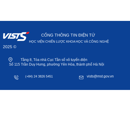
CỔNG THÔNG TIN ĐIỆN TỬ
HỌC VIỆN CHIẾN LƯỢC KHOA HỌC VÀ CÔNG NGHỆ
2025 ©
Tầng 8, Tòa nhà Cục Tần số vô tuyến điện
Số 115 Trần Duy Hưng, phường Yên Hòa, thành phố Hà Nội
vists@mst.gov.vn
(+84) 24 3826 5451