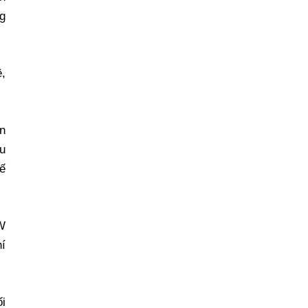
ng
,
an
u
hế
TW
í
ối