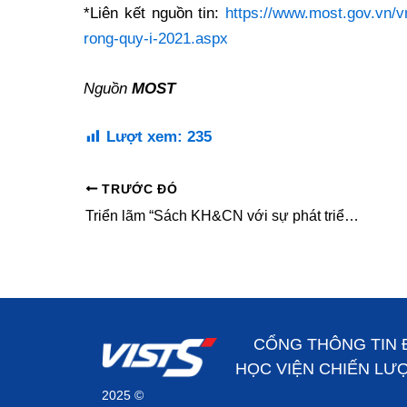
*Liên kết nguồn tin:
https://www.most.gov.vn/v
rong-quy-i-2021.aspx
Nguồn
MOST
Lượt xem:
235
TRƯỚC ĐÓ
Triển lãm “Sách KH&CN với sự phát triển kinh tế xã hội”
CỔNG THÔNG TIN 
HỌC VIỆN CHIẾN LƯ
2025 ©