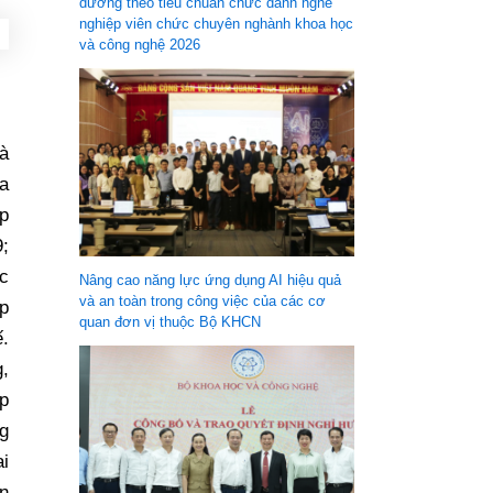
dưỡng theo tiêu chuẩn chức danh nghề
nghiệp viên chức chuyên nghành khoa học
và công nghệ 2026
à
a
áp
9;
c
Nâng cao năng lực ứng dụng AI hiệu quả
và an toàn trong công việc của các cơ
ếp
quan đơn vị thuộc Bộ KHCN
ế.
g,
ếp
g
ai
ận