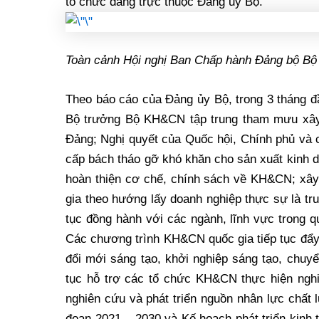
tổ chức đảng trực thuộc Đảng ủy Bộ.
Toàn cảnh Hội nghị Ban Chấp hành Đảng bộ Bộ
Theo báo cáo của Đảng ủy Bộ, trong 3 tháng 
Bộ trưởng Bộ KH&CN tập trung tham mưu xây d
Đảng; Nghị quyết của Quốc hội, Chính phủ và 
cấp bách tháo gỡ khó khăn cho sản xuất kinh d
hoàn thiện cơ chế, chính sách về KH&CN; xâ
gia theo hướng lấy doanh nghiệp thực sự là tr
tục đồng hành với các ngành, lĩnh vực trong qu
Các chương trình KH&CN quốc gia tiếp tục đẩy 
đổi mới sáng tạo, khởi nghiệp sáng tạo, chuy
tục hỗ trợ các tổ chức KH&CN thực hiện ngh
nghiên cứu và phát triển nguồn nhân lực chất l
đọan 2021 – 2030 và Kế hoạch phát triển kinh