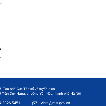
o-
 lý nhà nước tại Bộ Khoa học và Công nghệ để thúc đẩy hoạt động đổi mới sáng tạo ở Việt Nam”
8, Tòa nhà Cục Tần số vô tuyến điện
5 Trần Duy Hưng, phường Yên Hòa, thành phố Hà Nội
24 3826 5451
vists@mst.gov.vn