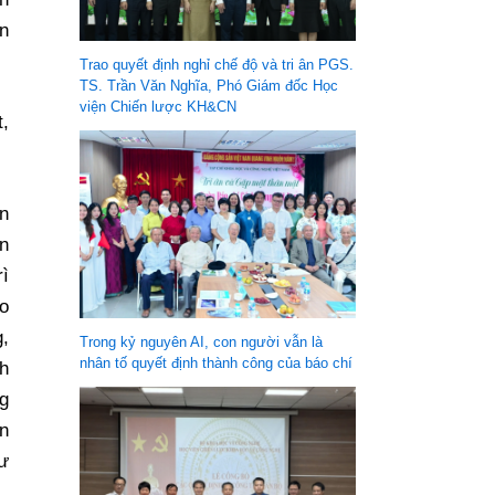
ạn
Trao quyết định nghỉ chế độ và tri ân PGS.
TS. Trần Văn Nghĩa, Phó Giám đốc Học
viện Chiến lược KH&CN
,
án
ến
ì
ho
g,
Trong kỷ nguyên AI, con người vẫn là
nhân tố quyết định thành công của báo chí
h
ng
n
tư