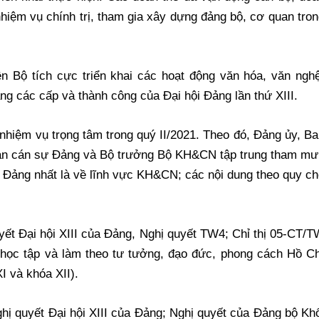
 nhiệm vụ chính trị, tham gia xây dựng đảng bộ, cơ quan tro
 Bộ tích cực triển khai các hoạt động văn hóa, văn nghệ
g các cấp và thành công của Đại hội Đảng lần thứ XIII.
ề nhiệm vụ trọng tâm trong quý II/2021. Theo đó, Đảng ủy, B
Ban cán sự Đảng và Bộ trưởng Bộ KH&CN tập trung tham mư
a Đảng nhất là về lĩnh vực KH&CN; các nội dung theo quy c
quyết Đại hội XIII của Đảng, Nghị quyết TW4; Chỉ thị 05-CT/
 học tập và làm theo tư tưởng, đạo đức, phong cách Hồ Ch
I và khóa XII).
ị quyết Đại hội XIII của Đảng; Nghị quyết của Đảng bộ Kh