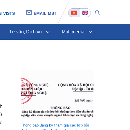
B-VISTS
EMAIL-MST
Tư vấn, Dịch vụ
Multimedia
h
ứ
c
Thông báo đăng ký tham gia các lớp bồi