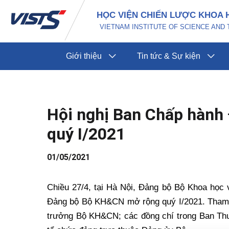
Nhảy
Điều
HỌC VIỆN CHIẾN LƯỢC KHOA 
tới
hướng
VIETNAM INSTITUTE OF SCIENCE AN
nội
bài
dung
viết
Giới thiệu
Tin tức & Sự kiện
Hội nghị Ban Chấp hàn
quý I/2021
01/05/2021
Chiều 27/4, tại Hà Nội, Đảng bộ Bộ Khoa họ
Đảng bộ Bộ KH&CN mở rộng quý I/2021. Tham d
trưởng Bộ KH&CN; các đồng chí trong Ban Th