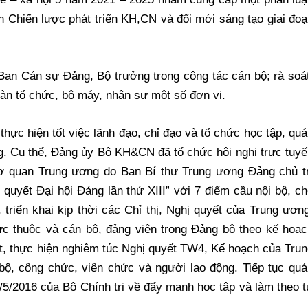
 Chiến lược phát triển KH,CN và đổi mới sáng tạo giai đo
an Cán sự Đảng, Bộ trưởng trong công tác cán bộ; rà soát
oàn tổ chức, bộ máy, nhân sự một số đơn vị.
ực hiện tốt việc lãnh đạo, chỉ đạo và tổ chức học tập, qu
Đảng. Cụ thể, Đảng ủy Bộ KH&CN đã tổ chức hội nghị trực tuy
cơ quan Trung ương do Ban Bí thư Trung ương Đảng chủ tr
ị quyết Đại hội Đảng lần thứ XIII” với 7 điểm cầu nội bộ, c
 triển khai kịp thời các Chỉ thị, Nghị quyết của Trung ươn
ực thuộc và cán bộ, đảng viên trong Đảng bộ theo kế hoạc
ệt, thực hiện nghiêm túc Nghị quyết TW4, Kế hoạch của Tru
ộ, công chức, viên chức và người lao động. Tiếp tục quá
//5/2016 của Bộ Chính trị về đẩy mạnh học tập và làm theo 