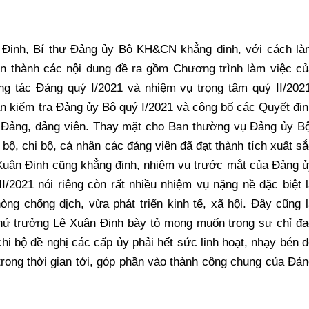
ân Định, Bí thư Đảng ủy Bộ KH&CN khẳng định, với cách là
àn thành các nội dung đề ra gồm Chương trình làm việc củ
g tác Đảng quý I/2021 và nhiệm vụ trọng tâm quý II/2021
n kiểm tra Đảng ủy Bộ quý I/2021 và công bố các Quyết đị
 Đảng, đảng viên. Thay mặt cho Ban thường vụ Đảng ủy Bộ
, chi bộ, cá nhân các đảng viên đã đạt thành tích xuất s
Xuân Định cũng khẳng định, nhiệm vụ trước mắt của Đảng ủ
2021 nói riêng còn rất nhiều nhiệm vụ nặng nề đặc biệt l
ng chống dịch, vừa phát triển kinh tế, xã hội. Đây cũng 
 Thứ trưởng Lê Xuân Định bày tỏ mong muốn trong sự chỉ đ
chi bộ đề nghị các cấp ủy phải hết sức linh hoạt, nhạy bén 
trong thời gian tới, góp phần vào thành công chung của Đả