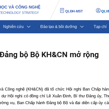
HỌC VÀ CÔNG NGHỆ
QLĐH-MST
QLV
D TECHNOLOGY STRATEGY
Nghiên cứu
Đào tạo & bồi dưỡng
Tạp chí
h Đảng bộ Bộ KH&CN mở rộng
c và Công nghệ (KH&CN) đã tổ chức Hội nghị Ban Chấp hàn
ự Hội nghị có đồng chí Lê Xuân Định, Bí thư Đảng ủy, Th
ường vụ, Ban Chấp hành Đảng bộ Bộ và đại diện cấp ủy cá