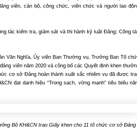
đảng viên, cán bộ, công chức, viên chức và người lao độn
g tác kiểm tra, giám sát và thi hành kỷ luật Đảng; Công t
Trần Văn Nghĩa, Ủy viên Ban Thường vụ, Trưởng Ban Tổ chứ
, đảng viên năm 2020 và công bố các Quyết định khen thưở
 chức cơ sở Đảng hoàn thành xuất sắc nhiệm vụ đã được tr
CN đạt danh hiệu “Trong sạch, vững mạnh” tiêu biểu nă
rưởng Bộ KH&CN trao Giấy khen cho 11 tổ chức cơ sở Đảng