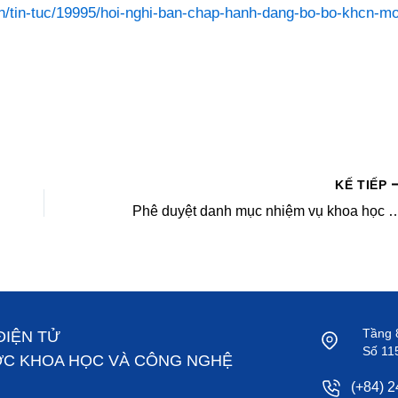
n/tin-tuc/19995/hoi-nghi-ban-chap-hanh-dang-bo-bo-khcn-m
KẾ TIẾP
Phê duyệt danh mục nhiệm vụ khoa học và công nghệ cấp Bộ đặt hàng xét giao trực tiếp thực hiện năm 2021 thuộc Chương trình Khoa học và Công nghệ cấp Bộ “Nghiên cứu một số vấn đề trong quản
Tầng 
ĐIỆN TỬ
Số 11
ỢC KHOA HỌC VÀ CÔNG NGHỆ
(+84) 