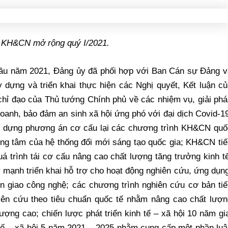
 KH&CN mở rộng quý I/2021.
đầu năm 2021, Đảng ủy đã phối hợp với Ban Cán sự Đảng v
ựng và triển khai thực hiện các Nghị quyết, Kết luận củ
chỉ đạo của Thủ tướng Chính phủ về các nhiệm vụ, giải ph
oanh, bảo đảm an sinh xã hội ứng phó với đại dịch Covid-1
y dựng phương án cơ cấu lại các chương trình KH&CN quố
ung tâm của hệ thống đổi mới sáng tạo quốc gia; KH&CN ti
á trình tái cơ cấu nâng cao chất lượng tăng trưởng kinh t
mạnh triển khai hỗ trợ cho hoạt động nghiên cứu, ứng dụn
ển giao công nghệ; các chương trình nghiên cứu cơ bản ti
iên cứu theo tiêu chuẩn quốc tế nhằm nâng cao chất lượn
ượng cao; chiến lược phát triển kinh tế – xã hội 10 năm gi
 tế – xã hội 5 năm 2021 – 2025 nhằm cung cấp một phần lu