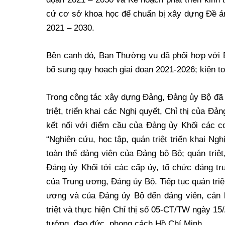
cứ cơ sở khoa học để chuẩn bị xây dựng Đề án
2021 – 2030.
Bên cạnh đó, Ban Thường vụ đã phối hợp với B
bổ sung quy hoạch giai đoạn 2021-2026; kiện t
Trong công tác xây dựng Đảng, Đảng ủy Bộ đã th
triệt, triển khai các Nghị quyết, Chỉ thị của 
kết nối với điểm cầu của Đảng ủy Khối các 
“Nghiên cứu, học tập, quán triệt triển khai Ngh
toàn thể đảng viên của Đảng bộ Bộ; quán triệt,
Đảng ủy Khối tới các cấp ủy, tổ chức đảng tr
của Trung ương, Đảng ủy Bộ. Tiếp tục quán tri
ương và của Đảng ủy Bộ đến đảng viên, cán b
triệt và thực hiện Chỉ thị số 05-CT/TW ngày 15
tưởng, đạo đức, phong cách Hồ Chí Minh…