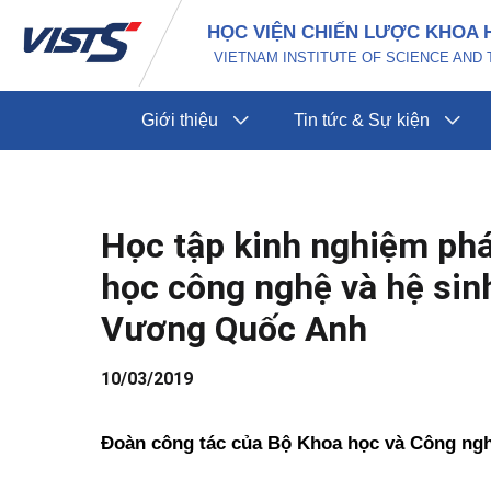
Nhảy
Điều
HỌC VIỆN CHIẾN LƯỢC KHOA 
tới
hướng
VIETNAM INSTITUTE OF SCIENCE AN
nội
bài
dung
viết
Giới thiệu
Tin tức & Sự kiện
Học tập kinh nghiệm phá
học công nghệ và hệ sinh
Vương Quốc Anh
10/03/2019
Đoàn công tác của Bộ Khoa học và Công nghệ