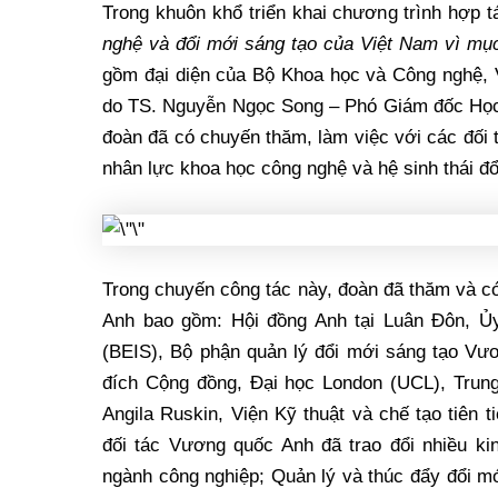
Trong khuôn khổ triển khai chương trình hợp 
nghệ và đổi mới sáng tạo của Việt Nam vì mục
gồm đại diện của Bộ Khoa học và Công nghệ, 
do TS. Nguyễn Ngọc Song – Phó Giám đốc Học
đoàn đã có chuyến thăm, làm việc với các đối 
nhân lực khoa học công nghệ và hệ sinh thái đổ
Trong chuyến công tác này, đoàn đã thăm và có 
Anh bao gồm: Hội đồng Anh tại Luân Đôn, Ủ
(BEIS), Bộ phận quản lý đổi mới sáng tạo Vư
đích Cộng đồng, Đại học London (UCL), Trun
Angila Ruskin, Viện Kỹ thuật và chế tạo tiên
đối tác Vương quốc Anh đã trao đổi nhiều ki
ngành công nghiệp; Quản lý và thúc đẩy đổi mớ