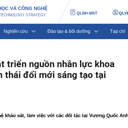
HỌC VÀ CÔNG NGHỆ
QLĐH-MST
QLV
D TECHNOLOGY STRATEGY
Nghiên cứu
Đào tạo & bồi dưỡng
Tạp chí
t triển nguồn nhân lực khoa
 thái đổi mới sáng tạo tại
 khảo sát, làm việc với các đối tác tại Vương Quốc An