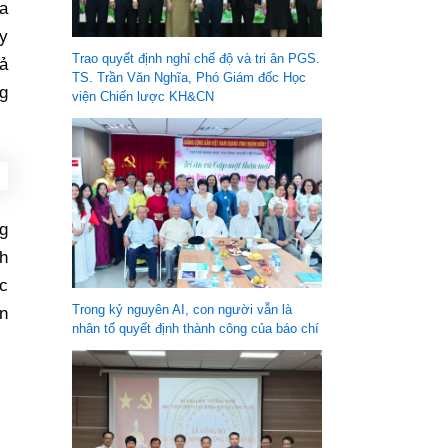
oa
y
Trao quyết định nghỉ chế độ và tri ân PGS.
uả
TS. Trần Văn Nghĩa, Phó Giám đốc Học
ng
viện Chiến lược KH&CN
g
h
c
Trong kỷ nguyên AI, con người vẫn là
ền
nhân tố quyết định thành công của báo chí