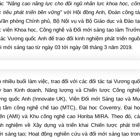
tác
“Nâng cao năng lực cho đội ngũ nhân lực khoa học, côn
 tiêu phát triển bền vững”
với Hội đồng Anh, Đoàn công tá
Văn phòng Chính phủ, Bộ Nội vụ và Bộ Giáo dục và Đào tạ
 viện Khoa học, Công nghệ và Đổi mới sáng tạo làm Trưởn
tác Vương quốc Anh để trao đổi kinh nghiệm phát triển ngu
i mới sáng tạo từ ngày 03 tới ngày 08 tháng 3 năm 2019.
nhiều buổi làm việc, trao đổi với các đối tác tại Vương qu
y ban Kinh doanh, Năng lượng và Chiến lược Công nghiệ
ơng quốc Anh (Innovate UK), Viện Đổi mới Sáng tạo và Mụ
g tâm công nghệ chế tạo (MTC), Đại học Coventry, Đại họ
 tiến (AMI) và Khu công nghệ cao Horiba MIRA. Theo đó, c
nh nghiệm về Xây dựng và triển khai Chiến lược phát triể
i sáng tạo; Hoạt động nghiên cứu và đổi mới sáng tạo tro