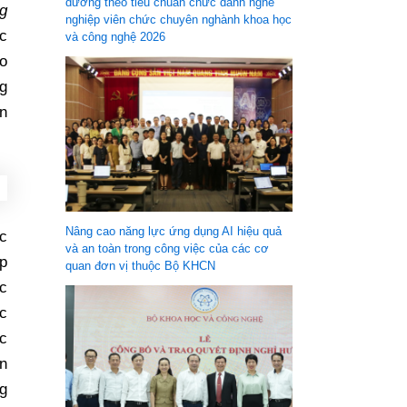
dưỡng theo tiêu chuẩn chức danh nghề
g
nghiệp viên chức chuyên nghành khoa học
c
và công nghệ 2026
o
g
ồn
Nâng cao năng lực ứng dụng AI hiệu quả
ốc
và an toàn trong công việc của các cơ
p
quan đơn vị thuộc Bộ KHCN
c
c
ác
n
ng