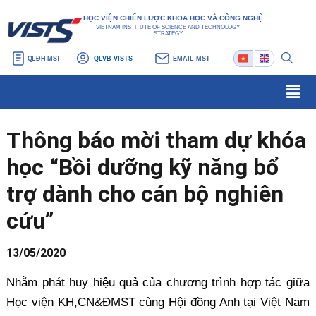
Nhảy
Điều
HỌC VIỆN CHIẾN LƯỢC KHOA HỌC VÀ CÔNG NGHỆ
tới
hướng
VIETNAM INSTITUTE OF SCIENCE AND TECHNOLOGY
STRATEGY
nội
bài
QLĐH-MST
QLVB-VISTS
EMAIL-MST
dung
viết
Men
Thông báo mời tham dự khóa
học “Bồi dưỡng kỹ năng bổ
trợ dành cho cán bộ nghiên
cứu”
13/05/2020
Nhằm phát huy hiệu quả của chương trình hợp tác giữa
Học viện KH,CN&ĐMST cùng Hội đồng Anh tại Việt Nam