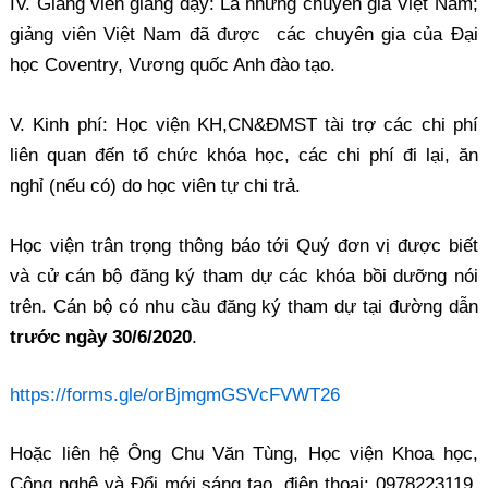
IV. Giảng viên giảng dạy: Là những chuyên gia Việt Nam;
giảng viên Việt Nam đã được các chuyên gia của Đại
học Coventry, Vương quốc Anh đào tạo.
V. Kinh phí: Học viện KH,CN&ĐMST tài trợ các chi phí
liên quan đến tổ chức khóa học, các chi phí đi lại, ăn
nghỉ (nếu có) do học viên tự chi trả.
Học viện trân trọng thông báo tới Quý đơn vị được biết
và cử cán bộ đăng ký tham dự các khóa bồi dưỡng nói
trên. Cán bộ có nhu cầu đăng ký tham dự tại đường dẫn
trước ngày 30/6/2020
.
https://forms.gle/orBjmgmGSVcFVWT26
Hoặc liên hệ Ông Chu Văn Tùng, Học viện Khoa học,
Công nghệ và Đổi mới sáng tạo, điện thoại: 0978223119,