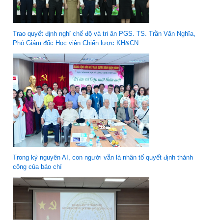
Trao quyết định nghỉ chế độ và tri ân PGS. TS. Trần Văn Nghĩa,
Phó Giám đốc Học viện Chiến lược KH&CN
Trong kỷ nguyên AI, con người vẫn là nhân tố quyết định thành
công của báo chí