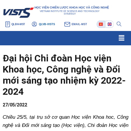
Nhảy
Điều
HỌC VIỆN CHIẾN LƯỢC KHOA HỌC VÀ CÔNG NGHỆ
tới
hướng
VIETNAM INSTITUTE OF SCIENCE AND TECHNOLOGY
STRATEGY
nội
bài
QLĐH-MST
QLVB-VISTS
EMAIL-MST
dung
viết
Men
Đại hội Chi đoàn Học viện
Khoa học, Công nghệ và Đổi
mới sáng tạo nhiệm kỳ 2022-
2024
27/05/2022
Chiều 25/5, tại trụ sở cơ quan Học viện Khoa hoc, Công
nghệ và Đổi mới sáng tạo (Học viện), Chi đoàn Học viện