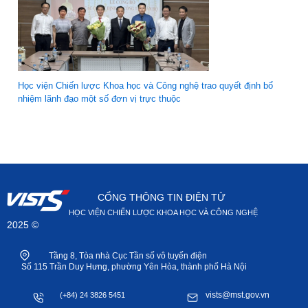
Học viện Chiến lược Khoa học và Công nghệ trao quyết định bổ
nhiệm lãnh đạo một số đơn vị trực thuộc
CỔNG THÔNG TIN ĐIỆN TỬ
HỌC VIỆN CHIẾN LƯỢC KHOA HỌC VÀ CÔNG NGHỆ
2025 ©
Tầng 8, Tòa nhà Cục Tần số vô tuyến điện
Số 115 Trần Duy Hưng, phường Yên Hòa, thành phố Hà Nội
vists@mst.gov.vn
(+84) 24 3826 5451