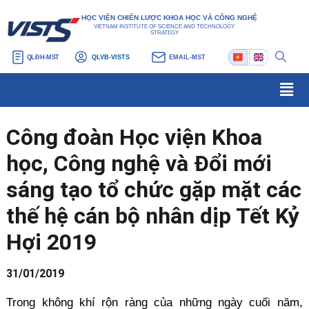
Nhảy
Điều
HỌC VIỆN CHIẾN LƯỢC KHOA HỌC VÀ CÔNG NGHỆ
tới
hướng
VIETNAM INSTITUTE OF SCIENCE AND TECHNOLOGY
STRATEGY
nội
bài
QLĐH-MST
QLVB-VISTS
EMAIL-MST
dung
viết
Men
Công đoàn Học viện Khoa
học, Công nghệ và Đổi mới
sáng tạo tổ chức gặp mặt các
thế hệ cán bộ nhân dịp Tết Kỷ
Hợi 2019
31/01/2019
Trong không khí rộn ràng của những ngày cuối năm,