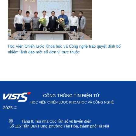
Học viện Chiến lược Khoa học và Công nghệ trao quyết định bổ
nhiệm lãnh đạo một số đơn vị trực thuộc
CỔNG THÔNG TIN ĐIỆN TỬ
HỌC VIỆN CHIẾN LƯỢC KHOA HỌC VÀ CÔNG NGHỆ
2025 ©
Tầng 8, Tòa nhà Cục Tần số vô tuyến điện
Số 115 Trần Duy Hưng, phường Yên Hòa, thành phố Hà Nội