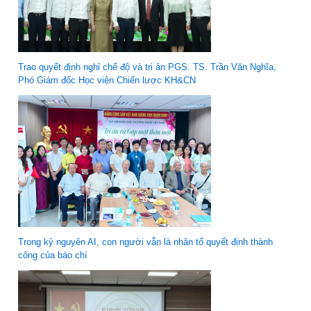
Trao quyết định nghỉ chế độ và tri ân PGS. TS. Trần Văn Nghĩa,
Phó Giám đốc Học viện Chiến lược KH&CN
Trong kỷ nguyên AI, con người vẫn là nhân tố quyết định thành
công của báo chí