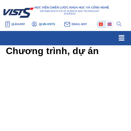
Nhảy
HỌC VIỆN CHIẾN LƯỢC KHOA HỌC VÀ CÔNG NGHỆ
tới
VIETNAM INSTITUTE OF SCIENCE AND TECHNOLOGY
STRATEGY
nội
QLĐH-MST
QLVB-VISTS
EMAIL-MST
dung
Men
Chương trình, dự án