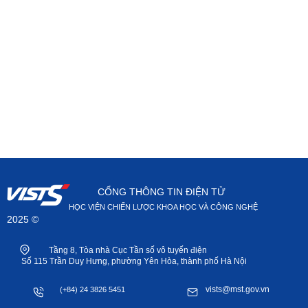
CỔNG THÔNG TIN ĐIỆN TỬ
HỌC VIỆN CHIẾN LƯỢC KHOA HỌC VÀ CÔNG NGHỆ
2025 ©
Tầng 8, Tòa nhà Cục Tần số vô tuyến điện
Số 115 Trần Duy Hưng, phường Yên Hòa, thành phố Hà Nội
vists@mst.gov.vn
(+84) 24 3826 5451