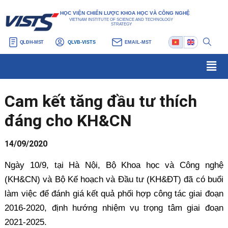
Nhảy
Điều
HỌC VIỆN CHIẾN LƯỢC KHOA HỌC VÀ CÔNG NGHỆ
tới
hướng
VIETNAM INSTITUTE OF SCIENCE AND TECHNOLOGY
STRATEGY
nội
bài
QLĐH-MST
QLVB-VISTS
EMAIL-MST
dung
viết
Men
Cam kết tăng đầu tư thích
đáng cho KH&CN
14/09/2020
Ngày 10/9, tại Hà Nội, Bộ Khoa học và Công nghệ
(KH&CN) và Bộ Kế hoạch và Đầu tư (KH&ĐT) đã có buổi
làm việc để đánh giá kết quả phối hợp công tác giai đoạn
2016-2020, định hướng nhiệm vụ trọng tâm giai đoạn
2021-2025.