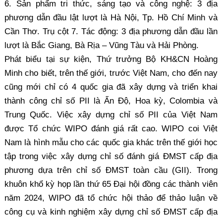
6. Sản phẩm tri thức, sáng tạo và công nghệ: 3 địa
phương dẫn đầu lật lượt là Hà Nội, Tp. Hồ Chí Minh và
Cần Thơ. Trụ cột 7. Tác động: 3 địa phương dẫn đầu lần
lượt là Bắc Giang, Bà Rịa – Vũng Tàu và Hải Phòng.
Phát biểu tại sự kiện, Thứ trưởng Bộ KH&CN Hoàng
Minh cho biết, trên thế giới, trước Việt Nam, cho đến nay
cũng mới chỉ có 4 quốc gia đã xây dựng và triển khai
thành công chỉ số PII là Ấn Độ, Hoa kỳ, Colombia và
Trung Quốc. Việc xây dựng chỉ số PII của Việt Nam
được Tổ chức WIPO đánh giá rất cao. WIPO coi Việt
Nam là hình mẫu cho các quốc gia khác trên thế giới học
tập trong việc xây dựng chỉ số đánh giá ĐMST cấp địa
phương dựa trên chỉ số ĐMST toàn cầu (GII). Trong
khuôn khổ kỳ họp lần thứ 65 Đại hội đồng các thành viên
năm 2024, WIPO đã tổ chức hội thảo để thảo luận về
công cụ và kinh nghiệm xây dựng chỉ số ĐMST cấp địa