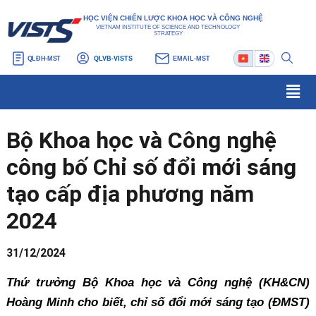
Nhảy
Điều
HỌC VIỆN CHIẾN LƯỢC KHOA HỌC VÀ CÔNG NGHỆ
tới
hướng
VIETNAM INSTITUTE OF SCIENCE AND TECHNOLOGY
STRATEGY
nội
bài
QLĐH-MST
QLVB-VISTS
EMAIL-MST
dung
viết
Men
Bộ Khoa học và Công nghệ
công bố Chỉ số đổi mới sáng
tạo cấp địa phương năm
2024
31/12/2024
Thứ trưởng Bộ Khoa học và Công nghệ (KH&CN)
Hoàng Minh cho biết, chỉ số đổi mới sáng tạo (ĐMST)