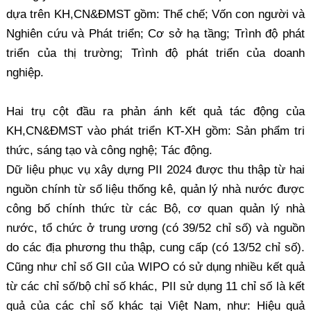
dựa trên KH,CN&ĐMST gồm: Thể chế; Vốn con người và
Nghiên cứu và Phát triển; Cơ sở hạ tầng; Trình độ phát
triển của thị trường; Trình độ phát triển của doanh
nghiệp.
Hai trụ cột đầu ra phản ánh kết quả tác động của
KH,CN&ĐMST vào phát triển KT-XH gồm: Sản phẩm tri
thức, sáng tạo và công nghệ; Tác động.
Dữ liệu phục vụ xây dựng PII 2024 được thu thập từ hai
nguồn chính từ số liệu thống kê, quản lý nhà nước được
công bố chính thức từ các Bộ, cơ quan quản lý nhà
nước, tổ chức ở trung ương (có 39/52 chỉ số) và nguồn
do các địa phương thu thập, cung cấp (có 13/52 chỉ số).
Cũng như chỉ số GII của WIPO có sử dụng nhiều kết quả
từ các chỉ số/bộ chỉ số khác, PII sử dụng 11 chỉ số là kết
quả của các chỉ số khác tại Việt Nam, như: Hiệu quả