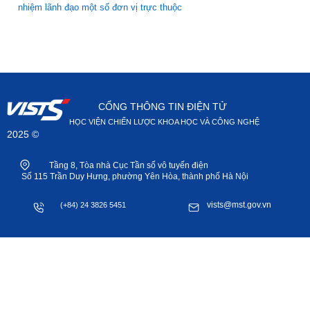
nhiệm lãnh đạo một số đơn vị trực thuộc
CỔNG THÔNG TIN ĐIỆN TỬ
HỌC VIỆN CHIẾN LƯỢC KHOA HỌC VÀ CÔNG NGHỆ
2025 ©
Tầng 8, Tòa nhà Cục Tần số vô tuyến điện
Số 115 Trần Duy Hưng, phường Yên Hòa, thành phố Hà Nội
vists@mst.gov.vn
(+84) 24 3826 5451