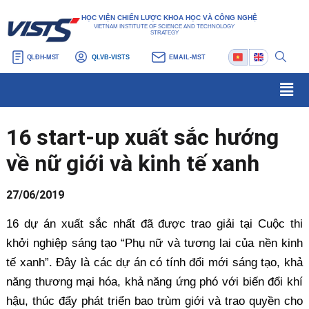
Nhảy
Điều
HỌC VIỆN CHIẾN LƯỢC KHOA HỌC VÀ CÔNG NGHỆ
tới
hướng
VIETNAM INSTITUTE OF SCIENCE AND TECHNOLOGY
STRATEGY
nội
bài
QLĐH-MST
QLVB-VISTS
EMAIL-MST
dung
viết
Men
16 start-up xuất sắc hướng
về nữ giới và kinh tế xanh
27/06/2019
16 dự án xuất sắc nhất đã được trao giải tại Cuộc thi
khởi nghiệp sáng tạo “Phụ nữ và tương lai của nền kinh
tế xanh”. Đây là các dự án có tính đổi mới sáng tạo, khả
năng thương mại hóa, khả năng ứng phó với biến đổi khí
hậu, thúc đẩy phát triển bao trùm giới và trao quyền cho