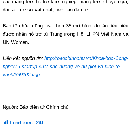
các mạng lưới hỗ trợ khởi nghiệp, mạng lưới chuyên gia,
đối tác, cơ sở vật chất, tiếp cận đầu tư.
Ban tổ chức cũng lựa chọn 35 mô hình, dự án tiêu biểu
được nhận hỗ trợ từ Trung ương Hội LHPN Việt Nam và
UN Women.
Liên kết nguồn tin:
http://baochinhphu.vn/Khoa-hoc-Cong-
nghe/16-startup-xuat-sac-huong-ve-nu-gioi-va-kinh-te-
xanh/369102.vg
p
Nguồn: Báo điện tử Chính phủ
Lượt xem:
241